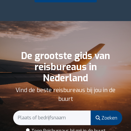
De grootste gids van
reisbureaus in
Nederland
Vind de beste reisbureaus bij jou in de
buurt
Zoeken
Toon Reisbureaus bij mij in de buurt