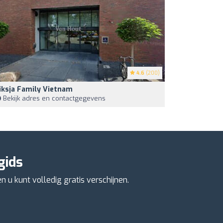
4.6
(200)
iksja Family Vietnam
Bekijk adres en contactgegevens
gids
 u kunt volledig gratis verschijnen.