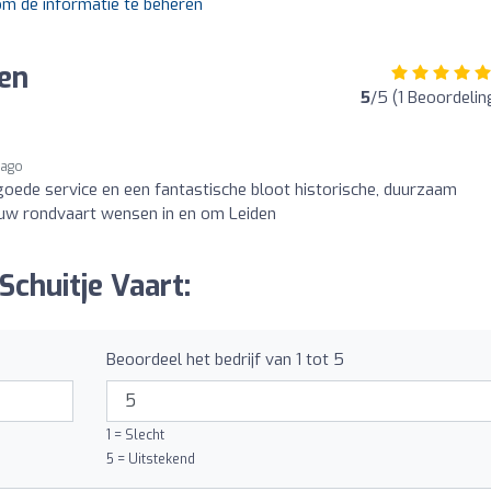
 om de informatie te beheren
gen
5
/5 (1 Beoordelin
 ago
 goede service en een fantastische bloot historische, duurzaam
uw rondvaart wensen in en om Leiden
Schuitje Vaart:
Beoordeel het bedrijf van 1 tot 5
1 = Slecht
5 = Uitstekend