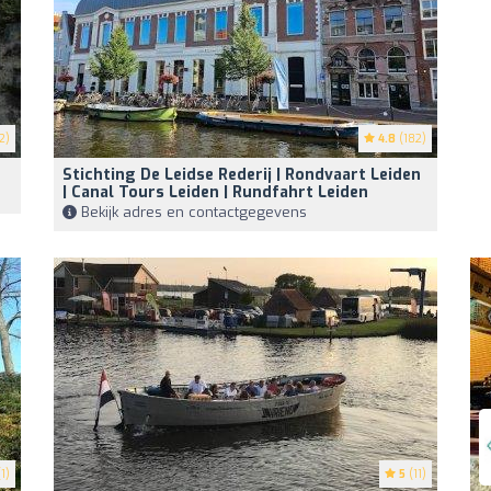
2)
4.8
(182)
Stichting De Leidse Rederij | Rondvaart Leiden
| Canal Tours Leiden | Rundfahrt Leiden
Bekijk adres en contactgegevens
1)
5
(11)