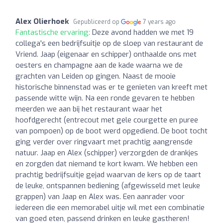
Alex Olierhoek
Gepubliceerd op
7 years ago
Fantastische ervaring:
Deze avond hadden we met 19
collega's een bedrijfsuitje op de sloep van restaurant de
Vriend. Jaap (eigenaar en schipper) onthaalde ons met
oesters en champagne aan de kade waarna we de
grachten van Leiden op gingen. Naast de mooie
historische binnenstad was er te genieten van kreeft met
passende witte wijn. Na een ronde gevaren te hebben
meerden we aan bij het restaurant waar het
hoofdgerecht (entrecout met gele courgette en puree
van pompoen) op de boot werd opgediend. De boot tocht
ging verder over ringvaart met prachtig aangrensde
natuur. Jaap en Alex (schipper) verzorgden de drankjes
en zorgden dat niemand te kort kwam. We hebben een
prachtig bedrijfsuitje gejad waarvan de kers op de taart
de leuke, ontspannen bediening (afgewisseld met leuke
grappen) van Jaap en Alex was. Een aanrader voor
iedereen die een memorabel uitje wil met een combinatie
van goed eten, passend drinken en leuke gastheren!