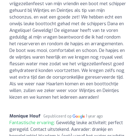
vrijgezellenfeest van mijn vriendin een boot met schipper
gehuurd bij Wijntjes en Deintjes als tip van mijn
schoonzus, en wat een goede zet! We hebben echt een
onwijs leuke boottocht gehad met de schippers Dana en
Angelique! Geweldig! De eigenaar heeft van te voren
geduldig al mijn vragen beantwoord die ik had rondom
het reserveren en rondom de hapjes en arrangementen.
De boot was mooi, comfortabel en schoon. De hapjes en
de wijntjes waren heerlijk en we kregen nog royaal veel
flessen water mee zodat we het vrijgezellenfeest goed
gehydrateerd konden voortzetten. We kregen zelfs nog
wat extra tijd dan de oorspronkelijke gereserveerde tijd.
Als we weer naar Haarlem komen en een boottochtje
willen, zullen we zeker weer voor Wijntjes en Deintjes
kiezen en we kunnen het iedereen aanraden!
Monique Houf
Gepubliceerd op
1 year ago
Fantastische ervaring:
Geweldig leuke activiteit; perfect
geregeld. Contact uitstekend. Aanrader: drankje en
borrelplankje! Haarlem is (ook) vanaf het water prachtig