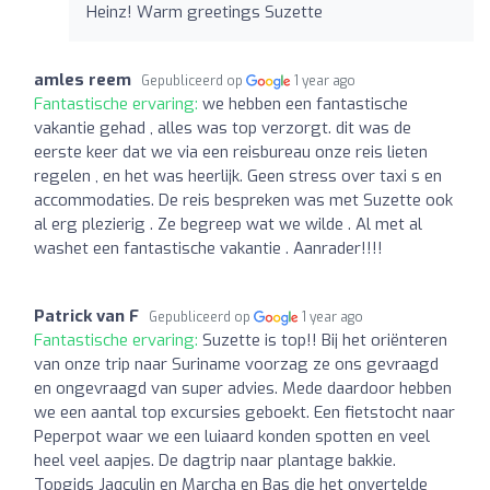
Heinz! Warm greetings Suzette
amles reem
Gepubliceerd op
1 year ago
Fantastische ervaring:
we hebben een fantastische
vakantie gehad , alles was top verzorgt. dit was de
eerste keer dat we via een reisbureau onze reis lieten
regelen , en het was heerlijk. Geen stress over taxi s en
accommodaties. De reis bespreken was met Suzette ook
al erg plezierig . Ze begreep wat we wilde . Al met al
washet een fantastische vakantie . Aanrader!!!!
Patrick van F
Gepubliceerd op
1 year ago
Fantastische ervaring:
Suzette is top!! Bij het oriënteren
van onze trip naar Suriname voorzag ze ons gevraagd
en ongevraagd van super advies. Mede daardoor hebben
we een aantal top excursies geboekt. Een fietstocht naar
Peperpot waar we een luiaard konden spotten en veel
heel veel aapjes. De dagtrip naar plantage bakkie.
Topgids Jaqculin en Marcha en Bas die het onvertelde