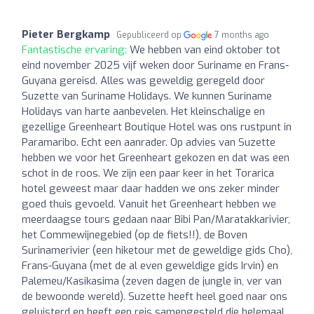
Pieter Bergkamp
Gepubliceerd op
7 months ago
Fantastische ervaring:
We hebben van eind oktober tot
eind november 2025 vijf weken door Suriname en Frans-
Guyana gereisd. Alles was geweldig geregeld door
Suzette van Suriname Holidays. We kunnen Suriname
Holidays van harte aanbevelen. Het kleinschalige en
gezellige Greenheart Boutique Hotel was ons rustpunt in
Paramaribo. Echt een aanrader. Op advies van Suzette
hebben we voor het Greenheart gekozen en dat was een
schot in de roos. We zijn een paar keer in het Torarica
hotel geweest maar daar hadden we ons zeker minder
goed thuis gevoeld. Vanuit het Greenheart hebben we
meerdaagse tours gedaan naar Bibi Pan/Maratakkarivier,
het Commewijnegebied (op de fiets!!), de Boven
Surinamerivier (een hiketour met de geweldige gids Cho),
Frans-Guyana (met de al even geweldige gids Irvin) en
Palemeu/Kasikasima (zeven dagen de jungle in, ver van
de bewoonde wereld). Suzette heeft heel goed naar ons
geluisterd en heeft een reis samengesteld die helemaal