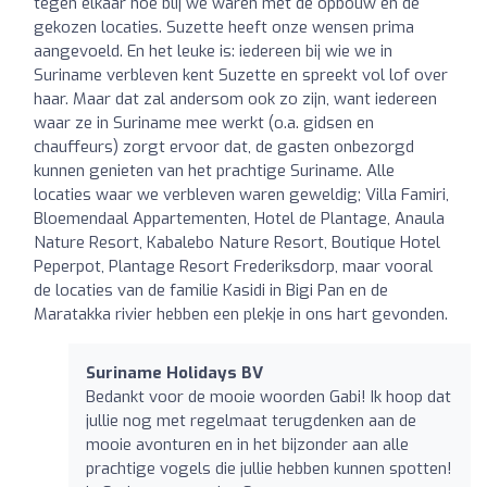
tegen elkaar hoe blij we waren met de opbouw en de
gekozen locaties. Suzette heeft onze wensen prima
aangevoeld. En het leuke is: iedereen bij wie we in
Suriname verbleven kent Suzette en spreekt vol lof over
haar. Maar dat zal andersom ook zo zijn, want iedereen
waar ze in Suriname mee werkt (o.a. gidsen en
chauffeurs) zorgt ervoor dat, de gasten onbezorgd
kunnen genieten van het prachtige Suriname. Alle
locaties waar we verbleven waren geweldig; Villa Famiri,
Bloemendaal Appartementen, Hotel de Plantage, Anaula
Nature Resort, Kabalebo Nature Resort, Boutique Hotel
Peperpot, Plantage Resort Frederiksdorp, maar vooral
de locaties van de familie Kasidi in Bigi Pan en de
Maratakka rivier hebben een plekje in ons hart gevonden.
Suriname Holidays BV
Bedankt voor de mooie woorden Gabi! Ik hoop dat
jullie nog met regelmaat terugdenken aan de
mooie avonturen en in het bijzonder aan alle
prachtige vogels die jullie hebben kunnen spotten!