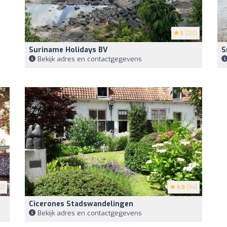
5
(123)
Suriname Holidays BV
S
Bekijk adres en contactgegevens
2)
4.8
(94)
Cicerones Stadswandelingen
Bekijk adres en contactgegevens