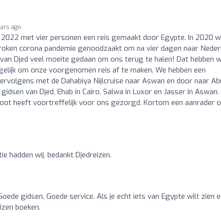
ears ago
 2022 met vier personen een reis gemaakt door Egypte. In 2020 
gebroken corona pandemie genoodzaakt om na vier dagen naar Neder
u van Djed veel moeite gedaan om ons terug te halen! Dat hebben w
elijk om onze voorgenomen reis af te maken. We hebben een
vervolgens met de Dahabiya Nijlcruise naar Aswan en door naar Ab
 gidsen van Djed, Ehab in Cairo, Salwa in Luxor en Jasser in Aswan.
oot heeft voortreffelijk voor ons gezorgd. Kortom een aanrader 
ie hadden wij, bedankt Djedreizen.
oede gidsen, Goede service. Als je echt iets van Egypte wilt zien 
reizen boeken.