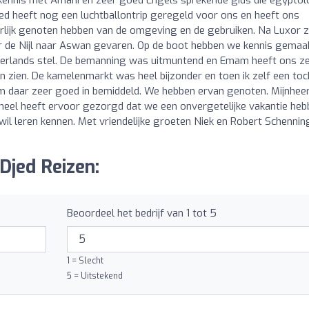
 heeft nog een luchtballontrip geregeld voor ons en heeft ons
ijk genoten hebben van de omgeving en de gebruiken. Na Luxor zi
r de Nijl naar Aswan gevaren. Op de boot hebben we kennis gemaa
erlands stel. De bemanning was uitmuntend en Emam heeft ons z
en zien. De kamelenmarkt was heel bijzonder en toen ik zelf een toc
 daar zeer goed in bemiddeld. We hebben ervan genoten. Mijnhee
oneel heeft ervoor gezorgd dat we een onvergetelijke vakantie he
wil leren kennen. Met vriendelijke groeten Niek en Robert Schennin
Djed Reizen:
Beoordeel het bedrijf van 1 tot 5
1 = Slecht
5 = Uitstekend