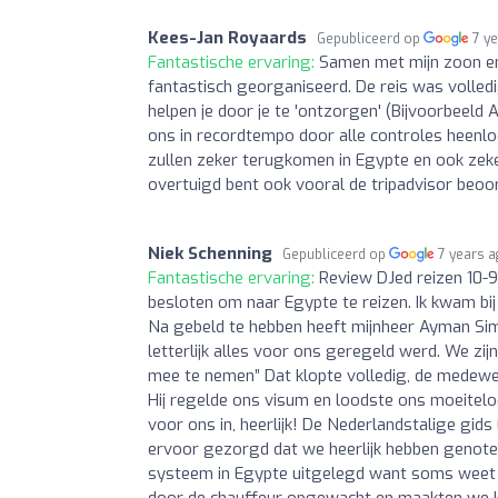
Kees-Jan Royaards
Gepubliceerd op
7 y
Fantastische ervaring:
Samen met mijn zoon en
fantastisch georganiseerd. De reis was volled
helpen je door je te 'ontzorgen' (Bijvoorbeeld A
ons in recordtempo door alle controles heenloo
zullen zeker terugkomen in Egypte en ook zeker
overtuigd bent ook vooral de tripadvisor beoo
Niek Schenning
Gepubliceerd op
7 years 
Fantastische ervaring:
Review DJed reizen 10-9
besloten om naar Egypte te reizen. Ik kwam bij
Na gebeld te hebben heeft mijnheer Ayman Sim
letterlijk alles voor ons geregeld werd. We z
mee te nemen” Dat klopte volledig, de medewer
Hij regelde ons visum en loodste ons moeiteloo
voor ons in, heerlijk! De Nederlandstalige gid
ervoor gezorgd dat we heerlijk hebben genote
systeem in Egypte uitgelegd want soms weet j
door de chauffeur opgewacht en maakten we k