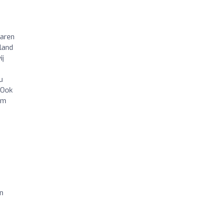
waren
land
ij
u
 Ook
om
en