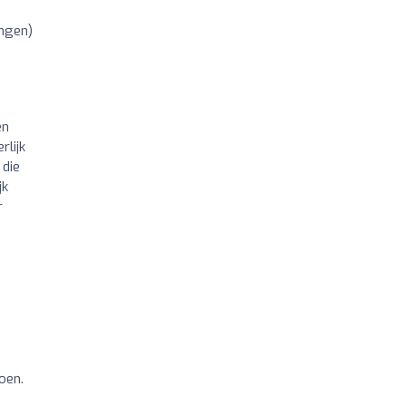
ingen)
en
rlijk
 die
jk
r
oen.