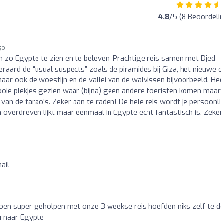
4.8
/5 (8 Beoordel
ago
zo Egypte te zien en te beleven. Prachtige reis samen met Djed
aard de “usual suspects” zoals de piramides bij Giza, het nieuwe 
r ook de woestijn en de vallei van de walvissen bijvoorbeeld. Hee
ie plekjes gezien waar (bijna) geen andere toeristen komen maar
 van de farao’s. Zeker aan te raden! De hele reis wordt je persoonli
 overdreven lijkt maar eenmaal in Egypte echt fantastisch is. Zeke
o
ail
oen super geholpen met onze 3 weekse reis hoefden niks zelf te d
u naar Egypte