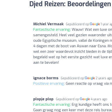
Djed Reizen: Beoordelingen
Michiel Vermaak
Gepubliceerd op
1 year 
Fantastische ervaring:
Wauw! Wat een luxe om 
samengesteld. Heel veel gezien waaronder uiter
oude Egyptische museum, vallei de Koningen maa
4 dagen met de boot van Aswan naar Esna. Moo
wel een zeer waardevol inzicht bieden in de tijd
begeleid wat op het eerste gezicht wat luxe en
aan te bevelen!
ignace borms
Gepubliceerd op
2 years ag
Positieve ervaring:
Geen reactie op vraag via m
plopje plop
Gepubliceerd op
4 years ago
Fantastische ervaring:
Erg kundige heeft ons t
Gaan graag nog een keer met deze reis burea