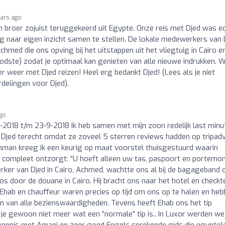
ears ago
 broer zojuist teruggekeerd uit Egypte. Onze reis met Djed was e
ig naar eigen inzicht samen te stellen. De lokale medewerkers van 
chmed die ons opving bij het uitstappen uit het vliegtuig in Cairo e
dste) zodat je optimaal kan genieten van alle nieuwe indrukken. W
 weer met Djed reizen! Heel erg bedankt Djed! (Lees als je niet
rdelingen voor Djed).
ago
-2018 t/m 23-9-2018 Ik heb samen met mijn zoon redelijk last minu
 Djed terecht omdat ze zoveel 5 sterren reviews hadden op tripadv
man kreeg ik een keurig op maat voorstel thuisgestuurd waarin
ijn compleet ontzorgt: “U hoeft alleen uw tas, paspoort en portemo
ker van Djed in Cairo, Achmed, wachtte ons al bij de bagageband 
s door de douane in Cairo. Hij bracht ons naar het hotel en checkt
s Ehab en chauffeur waren precies op tijd om ons op te halen en he
n van alle bezienswaardigheden. Tevens heeft Ehab ons het tip
e gewoon niet meer wat een “normale” tip is.. In Luxor werden we
ennis met Amani en zeer goed Engels sprekende gids die egyptol