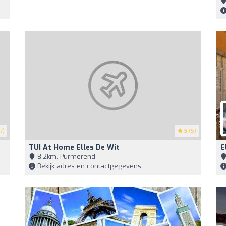
7)
5
(5)
TUI At Home Elles De Wit
E
8,2km, Purmerend
Bekijk adres en contactgegevens