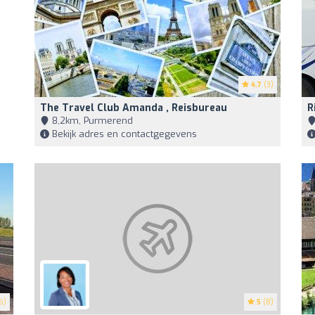
4.7
(3)
The Travel Club Amanda , Reisbureau
R
8,2km, Purmerend
Bekijk adres en contactgegevens
6)
5
(8)