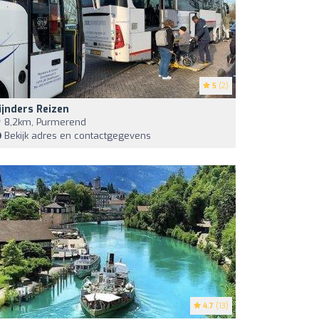
5
(2)
ijnders Reizen
8,2km, Purmerend
Bekijk adres en contactgegevens
4.7
(13)