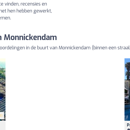
e vinden, recensies en
 met hen hebben gewerkt,
emen.
an Monnickendam
eoordelingen in de buurt van Monnickendam (binnen een straa
3)
P