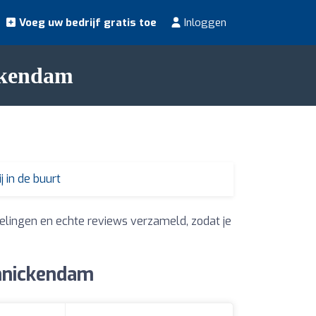
Voeg uw bedrijf gratis toe
Inloggen
ckendam
j in de buurt
elingen en echte reviews verzameld, zodat je
onnickendam