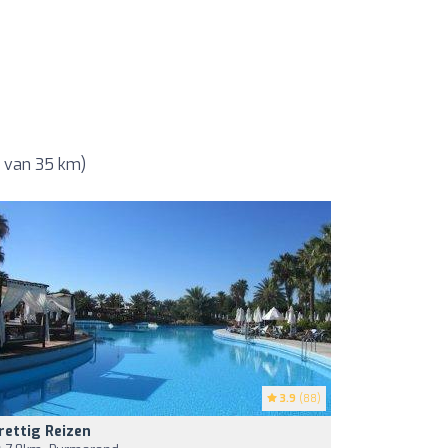
l van 35 km)
3.9
(88)
rettig Reizen