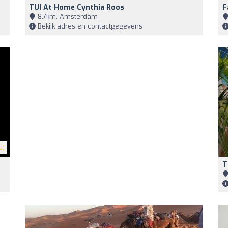
TUI At Home Cynthia Roos
F
8,7km, Amsterdam
Bekijk adres en contactgegevens
2)
T