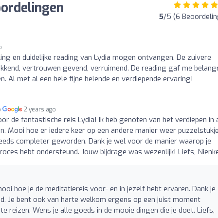
oordelingen
5
/5 (6 Beoordeli
o
aling en duidelijke reading van Lydia mogen ontvangen. De zuivere
ikkend, vertrouwen gevend, verruimend. De reading gaf me belangr
. Al met al een hele fijne helende en verdiepende ervaring!
p
2 years ago
oor de fantastische reis Lydia! Ik heb genoten van het verdiepen in 
. Mooi hoe er iedere keer op een andere manier weer puzzelstukj
 steeds completer geworden. Dank je wel voor de manier waarop je
 proces hebt ondersteund. Jouw bijdrage was wezenlijk! Liefs, Nienk
oi hoe je de meditatiereis voor- en in jezelf hebt ervaren. Dank je
isd. Je bent ook van harte welkom ergens op een juist moment
reizen. Wens je alle goeds in de mooie dingen die je doet. Liefs,