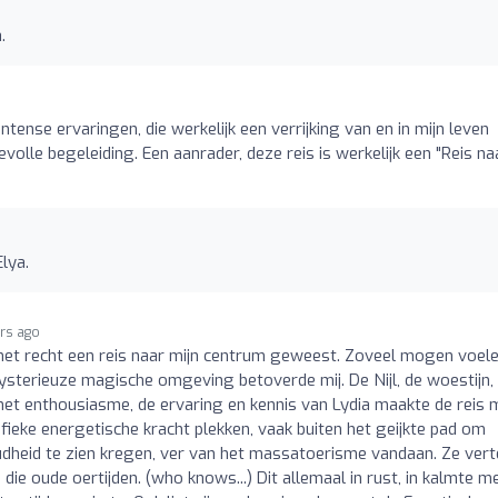
.
o
intense ervaringen, die werkelijk een verrijking van en in mijn leven
olle begeleiding. Een aanrader, deze reis is werkelijk een "Reis naa
Elya.
ars ago
 met recht een reis naar mijn centrum geweest. Zoveel mogen voel
sterieuze magische omgeving betoverde mij. De Nijl, de woestijn,
 het enthousiasme, de ervaring en kennis van Lydia maakte de reis 
fieke energetische kracht plekken, vaak buiten het geijkte pad om
dheid te zien kregen, ver van het massatoerisme vandaan. Ze vert
die oude oertijden. (who knows...) Dit allemaal in rust, in kalmte m