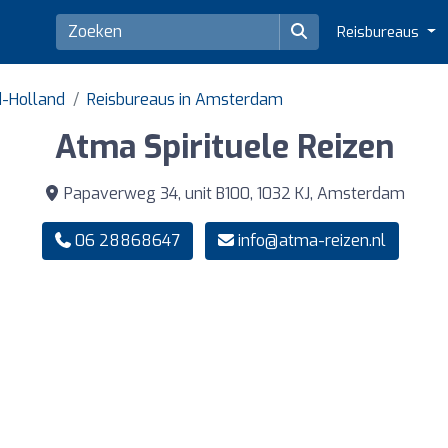
Reisbureaus
d-Holland
Reisbureaus in Amsterdam
Atma Spirituele Reizen
Papaverweg 34, unit B100, 1032 KJ, Amsterdam
06 28868647
info@atma-reizen.nl