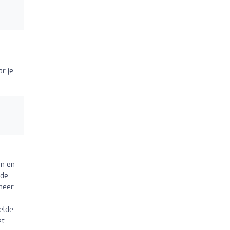
r je
en en
 de
meer
elde
et