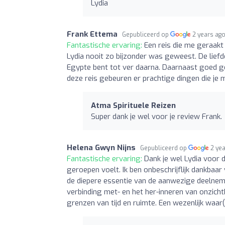
Lydia
Frank Ettema
Gepubliceerd op
2 years ag
Fantastische ervaring:
Een reis die me geraakt
Lydia nooit zo bijzonder was geweest. De liefd
Egypte bent tot ver daarna. Daarnaast goed ge
deze reis gebeuren er prachtige dingen die je m
Atma Spirituele Reizen
Super dank je wel voor je review Frank.
Helena Gwyn Nijns
Gepubliceerd op
2 ye
Fantastische ervaring:
Dank je wel Lydia voor d
geroepen voelt. Ik ben onbeschrijflijk dankbaa
de diepere essentie van de aanwezige deelneme
verbinding met- en het her-inneren van onzicht
grenzen van tijd en ruimte. Een wezenlijk waar