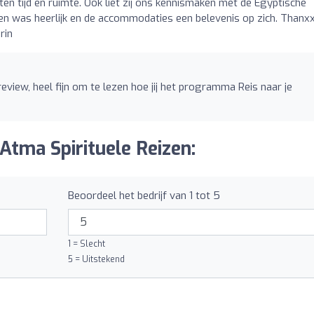
ten tijd en ruimte. Ook liet zij ons kennismaken met de Egyptische
 eten was heerlijk en de accommodaties een belevenis op zich. Thanx
rin
eview, heel fijn om te lezen hoe jij het programma Reis naar je
Atma Spirituele Reizen:
Beoordeel het bedrijf van 1 tot 5
1 = Slecht
5 = Uitstekend