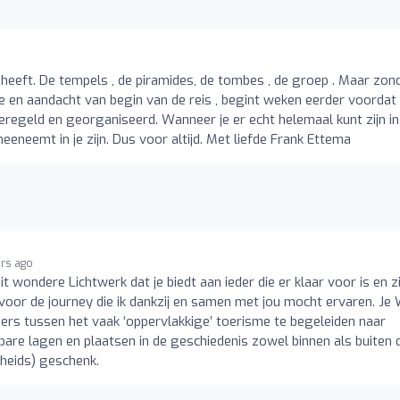
o
 heeft. De tempels , de piramides, de tombes , de groep . Maar zon
e en aandacht van begin van de reis , begint weken eerder voordat j
regeld en georganiseerd. Wanneer je er echt helemaal kunt zijn in
eeneemt in je zijn. Dus voor altijd. Met liefde Frank Ettema
ars ago
it wondere Lichtwerk dat je biedt aan ieder die er klaar voor is en z
r voor de journey die ik dankzij en samen met jou mocht ervaren. Je
rs tussen het vaak ‘oppervlakkige’ toerisme te begeleiden naar
bare lagen en plaatsen in de geschiedenis zowel binnen als buiten 
(heids) geschenk.