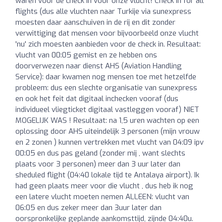
waren voor de check in voor onze vlucht! Check in for all
flights (dus alle vluchten naar Turkije via sunexpress
moesten daar aanschuiven in de rij en dit zonder
verwittiging dat mensen voor bijvoorbeeld onze vlucht
'nu' zich moesten aanbieden voor de check in. Resultaat:
vlucht van 00:05 gemist en ze hebben ons
doorverwezen naar dienst AHS (Aviation Handling
Service): daar kwamen nog mensen toe met hetzelfde
probleem: dus een slechte organisatie van sunexpress
en ook het feit dat digitaal inchecken vooraf (dus
individueel vliegticket digitaal vastleggen vooraf) NIET
MOGELIJK WAS ! Resultaat: na 1,5 uren wachten op een
oplossing door AHS uiteindelijk 3 personen (mijn vrouw
en 2 zonen ) kunnen vertrekken met vlucht van 04:09 ipv
00:05 en dus pas geland (zonder mij , want slechts
plaats voor 3 personen) meer dan 3 uur later dan
sheduled flight (04:40 lokale tijd te Antalaya airport). Ik
had geen plaats meer voor die vlucht , dus heb ik nog
een latere vlucht moeten nemen ALLEEN: vlucht van
06:05 en dus zeker meer dan 3uur later dan
oorspronkelijke geplande aankomsttijd, zijnde 04:40u.