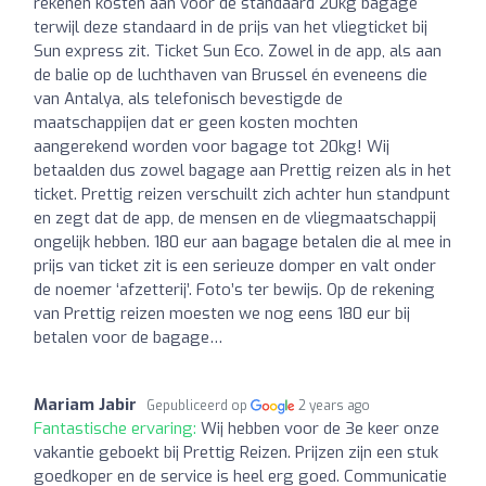
rekenen kosten aan voor de standaard 20kg bagage
terwijl deze standaard in de prijs van het vliegticket bij
Sun express zit. Ticket Sun Eco. Zowel in de app, als aan
de balie op de luchthaven van Brussel én eveneens die
van Antalya, als telefonisch bevestigde de
maatschappijen dat er geen kosten mochten
aangerekend worden voor bagage tot 20kg! Wij
betaalden dus zowel bagage aan Prettig reizen als in het
ticket. Prettig reizen verschuilt zich achter hun standpunt
en zegt dat de app, de mensen en de vliegmaatschappij
ongelijk hebben. 180 eur aan bagage betalen die al mee in
prijs van ticket zit is een serieuze domper en valt onder
de noemer ‘afzetterij’. Foto’s ter bewijs. Op de rekening
van Prettig reizen moesten we nog eens 180 eur bij
betalen voor de bagage…
Mariam Jabir
Gepubliceerd op
2 years ago
Fantastische ervaring:
Wij hebben voor de 3e keer onze
vakantie geboekt bij Prettig Reizen. Prijzen zijn een stuk
goedkoper en de service is heel erg goed. Communicatie