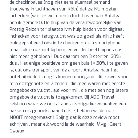
de checkinbalies (nog niet eens allemaal bemand
trouwens in luchthaven van Köln) dat ze NU moeten
inchecken (wat ze wel doen in luchthaven van Antalya
heb ik gemerkt). De hulp van de verantwoordelijke van
Prettig Reizen ter plaatse ivm hulp bieden voor digitaal
inchecken voor terugvlucht was zo goed als nihil: heeft
ook geprobeerd ons in te checken op zijn smartphone,
maar lukte ook niet bij hem, en verder heeft hij ons dus
niet meer geholpen ! Dus daarom een 3 sterren, 60%
dus . Het enige positieve om geen buis (< 50%) te geven
is, dat ons transport van de airport Antalya naar het
hotel uiteindelijk nog is kunnen doorgaan , dit zowel voor
mijn echtgenote en 2 zonen , die mee waren met eerste
omgeboekte vlucht , als voor mij , die met een nog latere
omgeboekte vlucht is toegekomen. Bij ADO Travel ,
reisburo waar we ook al aantal vorige keren hebben een
pakketreis geboekt naar Turkije, hebben wij dit nog
NOOIT meegemaakt ! Spijtig dat ik deze review moet
schrijven , maar elk woord is de waarheid. Mvg , Geert
Osteux