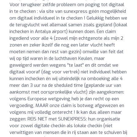
Voor terugkeer zelfde probleem om poging tot digitaal
in te checken : via site van sunexpress géén mogelijkheid
om digitaal individueel in te checken ! Gelukkig hebben we
de terugvlucht wel allemaal samen zoals gepland (lokaal
inchecken in Antalya airport) kunnen doen. Een claim
ingediend voor alle 4 (zowel mijn echtgenote als mijn 2
zonen en zeker ikzelf die nog een later vlucht heeft
moeten nemen dan rest van gezin) omwille van feit dat
wij op tijd waren in de luchthaven Keulen, maar
geweigerd werden wegens "te laat" en dit omdat we
digitaal vooraf (dag voor vertrek) niet individueel hebben
kunnen inchecken én wij uiteindelijk na omboeking alle 4
meer dan 3 uur na de sheduled time (geplande uur van
aankomst met oorspronkelijke vlucht) zijn aangekomen:
volgens Europese wetgeving heb je dan recht op een
vergoeding, MAAR onze claim is botweg afgewezen en
volgens mij volledig onterecht ! Ik kan dus alleen maar
zeggen: REIS NIET met SUNEXPRESS: hun organisatie
voor zowel digitale checkin als lokale checkin (niet
verwittigen van mensen die in rij staan aan te schuiven bij