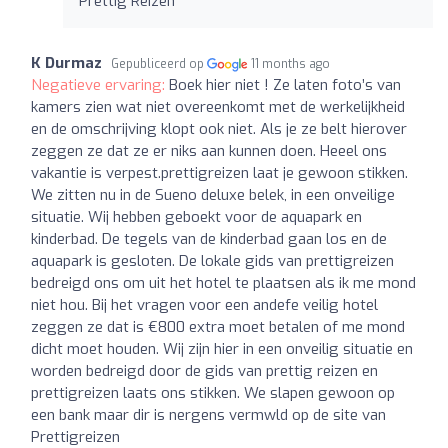
Prettig Reizen
K Durmaz
Gepubliceerd op
11 months ago
Negatieve ervaring:
Boek hier niet ! Ze laten foto’s van
kamers zien wat niet overeenkomt met de werkelijkheid
en de omschrijving klopt ook niet. Als je ze belt hierover
zeggen ze dat ze er niks aan kunnen doen. Heeel ons
vakantie is verpest.prettigreizen laat je gewoon stikken.
We zitten nu in de Sueno deluxe belek, in een onveilige
situatie. Wij hebben geboekt voor de aquapark en
kinderbad. De tegels van de kinderbad gaan los en de
aquapark is gesloten. De lokale gids van prettigreizen
bedreigd ons om uit het hotel te plaatsen als ik me mond
niet hou. Bij het vragen voor een andefe veilig hotel
zeggen ze dat is €800 extra moet betalen of me mond
dicht moet houden. Wij zijn hier in een onveilig situatie en
worden bedreigd door de gids van prettig reizen en
prettigreizen laats ons stikken. We slapen gewoon op
een bank maar dir is nergens vermwld op de site van
Prettigreizen