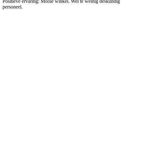
Positieve ervaring:
Mooie winkel. Wel te weinig deskundig
personeel.