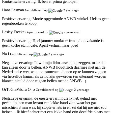
Fantastische ervaring:
Ik ben er prima geholpen.
Hans Lesman
Gepubliceerd op
2 years ago
Positieve ervaring:
Mooie opgeruimde ANWB winkel. Helaas geen
regenbroeken te koop.
Lesley Freeke
Gepubliceerd op
2 years ago
Positieve ervaring:
Heel jammer omdat er iemand op vakantie is
geen koffie etc in café. Apart verhaal maar goed
Na I
Gepubliceerd op
2 years ago
Negatieve ervaring:
Ik wil mijn lidmaatschap opzeggen, maar dat
kan alleen door te bellen. ANWB houdt zich daarmee niet aan de
Nederlandse wet, want consumenten dienen op te kunnen zeggen
via hetzelfde kanaal als ze lid zijn geworden (en uiteraard worden
klanten niet lid door te gaan bellen met de ANWB...).
OrToGraWisTa O_o
Gepubliceerd op
2 years ago
Negatieve ervaring:
de ergste ervaring die ik heb gehad met
pechhulp, een man kwam een ​​lekke band zien waar het gat
misschien 3 mm was, hij stopte er iets in en zei dat hij me niet zou
helpen... Ik bleef achter met een lekke band erin dezelfde plaats met