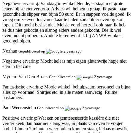
Negatieve ervaring:
Vandaag in winkel Neude, er staat met grote
letters bij schoenverkoop. Advies wij helpen u graag. Ik paste paar
gezondheids slipper van bijna 50 euro. Er in stappen voelde goed. Ik
vroeg om ze even los van elkaar te halen zodat ik er even op kon
lopen. Dit mocht beslist niet. Meisje vond het zelf ook raar. Ik heb
ze dus niet gekocht en alsnog elders andere gekocht. Die ik wel
even mocht proberen. Andere keren werd ik bij ANWB winkels
goed geholpen.
Nozhan
Gepubliceerd op
2 years ago
Negatieve ervaring:
Mocht helaas mijn eigen glutenvrije hapje niet
eten in het cafe
Myriam Van Den Broek
Gepubliceerd op
2 years ago
Fantastische ervaring:
Mooie winkel, behulpzaam personeel en bijna
alles op voorraad. Shirtjes etc. in alle maten aanwezig. Ruime
paskamers.
Paul Weerensteijn
Gepubliceerd op
2 years ago
Positieve ervaring:
Wat een ongeïnteresseerde kassière die niet
verder keek dan haar neus lang was, in plaats van even te vragen
had ik binnen 2 minuten weer buiten kunnen staan, helaas moest ik