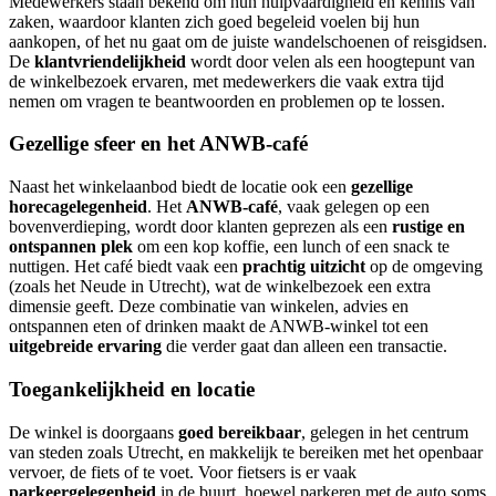
Medewerkers staan bekend om hun hulpvaardigheid en kennis van
zaken, waardoor klanten zich goed begeleid voelen bij hun
aankopen, of het nu gaat om de juiste wandelschoenen of reisgidsen.
De
klantvriendelijkheid
wordt door velen als een hoogtepunt van
de winkelbezoek ervaren, met medewerkers die vaak extra tijd
nemen om vragen te beantwoorden en problemen op te lossen.
Gezellige sfeer en het ANWB-café
Naast het winkelaanbod biedt de locatie ook een
gezellige
horecagelegenheid
. Het
ANWB-café
, vaak gelegen op een
bovenverdieping, wordt door klanten geprezen als een
rustige en
ontspannen plek
om een kop koffie, een lunch of een snack te
nuttigen. Het café biedt vaak een
prachtig uitzicht
op de omgeving
(zoals het Neude in Utrecht), wat de winkelbezoek een extra
dimensie geeft. Deze combinatie van winkelen, advies en
ontspannen eten of drinken maakt de ANWB-winkel tot een
uitgebreide ervaring
die verder gaat dan alleen een transactie.
Toegankelijkheid en locatie
De winkel is doorgaans
goed bereikbaar
, gelegen in het centrum
van steden zoals Utrecht, en makkelijk te bereiken met het openbaar
vervoer, de fiets of te voet. Voor fietsers is er vaak
parkeergelegenheid
in de buurt, hoewel parkeren met de auto soms