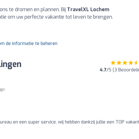
ons te dromen en plannen. Bij
TravelXL Lochem
atie om uw perfecte vakantie tot leven te brengen.
 om de informatie te beheren
lingen
4.7
/5 (3 Beoordel
ago
reau en een super service, wij hebben dankzij jullie een TOP vakant