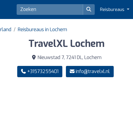
Reisbureaus
erland
Reisbureaus in Lochem
TravelXL Lochem
Nieuwstad 7, 7241 DL, Lochem
+31573255401
info@travelxl.nl