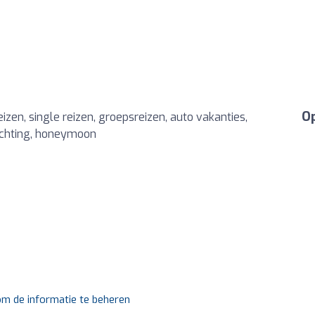
Op
zen, single reizen, groepsreizen, auto vakanties,
achting, honeymoon
 om de informatie te beheren