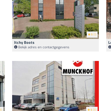
5
(1)
Itchy Boots
L
Bekijk adres en contactgegevens
3)
5
(3)