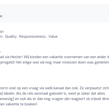
ie
ago
m , Quality , Responsiveness , Value
o
had via Hester! Wij konden een vakantie overnemen van een ander d
d geregeld! Het enige wat wij nog maar moesten doen was genieten
enorm snel op een vraag via welk kanaal dan ook. Ze verplaatst zich
a) ideeën. Als de reis eenmaal geboekt is, weet je zeker dat alles
aanwezig) en ook als er dan nog vragen zijn reageert zij vrijwel dire
en vakantie te boeken!