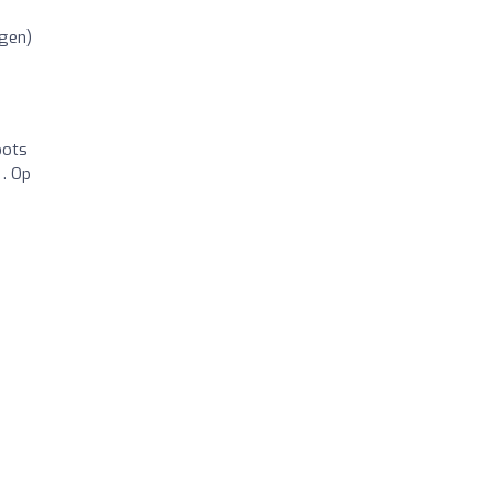
ngen)
pots
 . Op