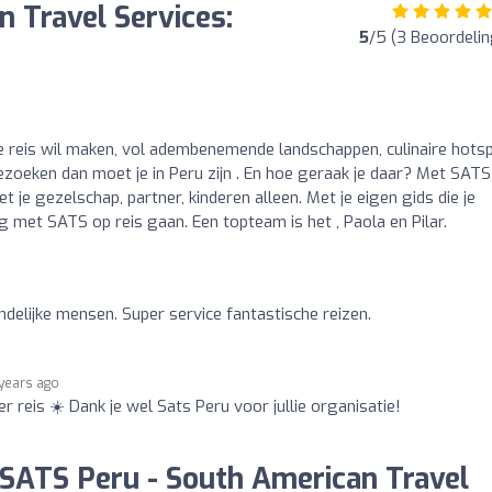
 Travel Services:
5
/5 (3 Beoordeli
ke reis wil maken, vol adembenemende landschappen, culinaire hots
bezoeken dan moet je in Peru zijn . En hoe geraak je daar? Met SATS
 je gezelschap, partner, kinderen alleen. Met je eigen gids die je
g met SATS op reis gaan. Een topteam is het , Paola en Pilar.
ndelijke mensen. Super service fantastische reizen.
 years ago
r reis ☀️ Dank je wel Sats Peru voor jullie organisatie!
 SATS Peru - South American Travel