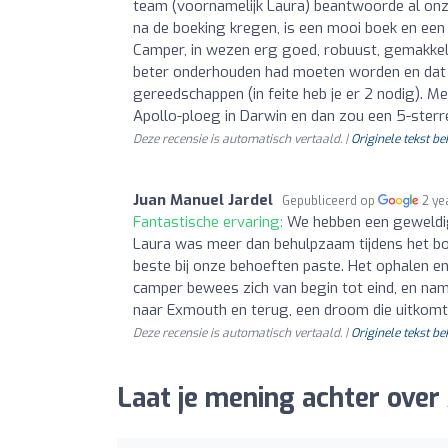
team (voornamelijk Laura) beantwoorde al onze
na de boeking kregen, is een mooi boek en ee
Camper, in wezen erg goed, robuust, gemakkel
beter onderhouden had moeten worden en dat
gereedschappen (in feite heb je er 2 nodig). 
Apollo-ploeg in Darwin en dan zou een 5-sterr
Deze recensie is automatisch vertaald. |
Originele tekst be
Juan Manuel Jardel
Gepubliceerd op
2 ye
Fantastische ervaring:
We hebben een geweldig
Laura was meer dan behulpzaam tijdens het bo
beste bij onze behoeften paste. Het ophalen e
camper bewees zich van begin tot eind, en na
naar Exmouth en terug, een droom die uitkomt,
Deze recensie is automatisch vertaald. |
Originele tekst be
Laat je mening achter over