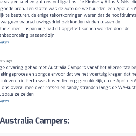
 vragen snel en gaf ons nuttige tips. De Kimberly Atlas & Gids, d
n goede bron. Ten slotte was de auto die we huurden, een Apollo 
ijk te besturen, de enige tekortkomingen waren dat de hoofdruimt
 we geen waarschuwingsdriehoek konden vinden tussen de
Met iets meer inspanning had dit opgelost kunnen worden door de
enbeoordeling passend zijn.
kijken
ars ago
e ervaring gehad met Australia Campers vanaf het allereerste be
ekingsproces en zorgde ervoor dat we het voertuig kregen dat h
n inleveren in Perth was bovendien erg gemakkelijk, en de Apollo 
m ons overal mee over rotsen en sandy stranden langs de WA-kust
 zoals ze zeiden.
kijken
 Australia Campers: