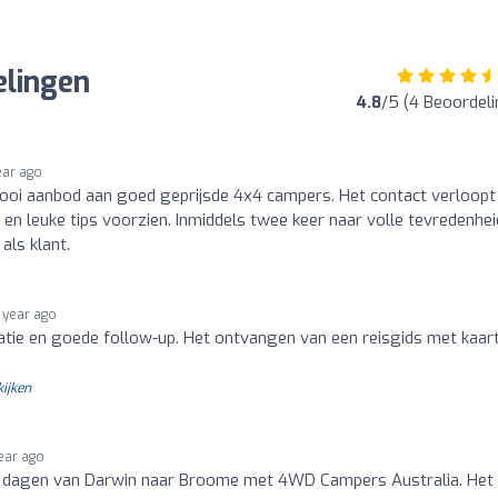
elingen
4.8
/5 (4 Beoordel
ear ago
ooi aanbod aan goed geprijsde 4x4 campers. Het contact verloopt
en leuke tips voorzien. Inmiddels twee keer naar volle tevredenhei
ls klant.
1 year ago
tie en goede follow-up. Het ontvangen van een reisgids met kaar
kijken
year ago
1 dagen van Darwin naar Broome met 4WD Campers Australia. Het