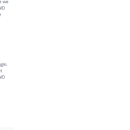
ie we
4WD
e
gin.
et
4WD