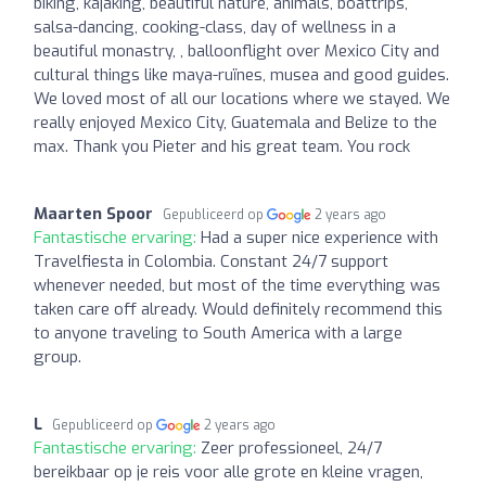
biking, kajaking, beautiful nature, animals, boattrips,
salsa-dancing, cooking-class, day of wellness in a
beautiful monastry, , balloonflight over Mexico City and
cultural things like maya-ruïnes, musea and good guides.
We loved most of all our locations where we stayed. We
really enjoyed Mexico City, Guatemala and Belize to the
max. Thank you Pieter and his great team. You rock
Maarten Spoor
Gepubliceerd op
2 years ago
Fantastische ervaring:
Had a super nice experience with
Travelfiesta in Colombia. Constant 24/7 support
whenever needed, but most of the time everything was
taken care off already. Would definitely recommend this
to anyone traveling to South America with a large
group.
L
Gepubliceerd op
2 years ago
Fantastische ervaring:
Zeer professioneel, 24/7
bereikbaar op je reis voor alle grote en kleine vragen,