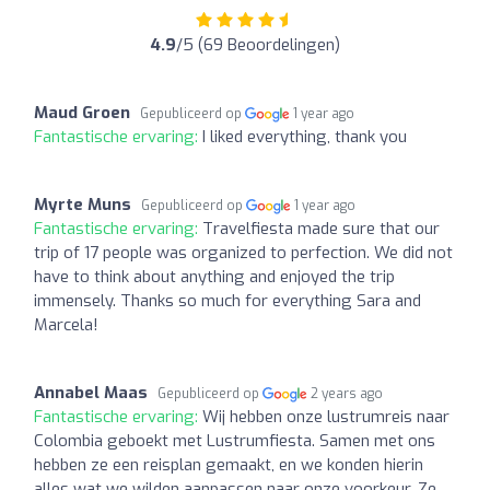
4.9
/5 (69 Beoordelingen)
Maud Groen
Gepubliceerd op
1 year ago
Fantastische ervaring:
I liked everything, thank you
Myrte Muns
Gepubliceerd op
1 year ago
Fantastische ervaring:
Travelfiesta made sure that our
trip of 17 people was organized to perfection. We did not
have to think about anything and enjoyed the trip
immensely. Thanks so much for everything Sara and
Marcela!
Annabel Maas
Gepubliceerd op
2 years ago
Fantastische ervaring:
Wij hebben onze lustrumreis naar
Colombia geboekt met Lustrumfiesta. Samen met ons
hebben ze een reisplan gemaakt, en we konden hierin
alles wat we wilden aanpassen naar onze voorkeur. Ze