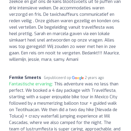
zeekoe en gaf ons de kans blootsvoets uit te puffen van
drie intensieve weken. De accommodaties waren
verzorgd en fris. De taxichauffeurs communicatief en
reden veilig . Onze gidsen waren gezellig en konden ons
veel vertellen. De begeleiding vanuit travelfiesta was
heel prettig. Sarah en marcela gaven via een lokale
simkaart heel snel antwoorden op onze vragen. Alles
was top geregeld! Wij zouden zo weer met hen in zee
gaan. Een reis om nooit te vergeten. Bedankt!!! Maurice,
willemijn, jessie, mara, samy. Amani
Femke Smeets
Gepubliceerd op
2 years ago
Fantastische ervaring:
This adventure was no less than
perfect. We booked a 4 day package with Travelfiesta,
starting with a super enjoyable bike tour in Mexico City
followed by a mesmerizing balloon tour + guided walk
on Teotihuacan. We then did a two day hike (Nevada de
Toluca) + crazy waterfall jumping experience at Mil
Cascadas, where we also camped for the night. The
team of lustrumfiesta is super caring, approachable, and