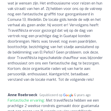
wat je wensen zijn. Het enthousiasme voor reizen en hun
vak straalt van hen af. Zij hebben voor ons op de valreep
nog een fantastische graffiti tour georganiseerd in
Comuna 13, Medellín. De locale gids kende de wijk en het
verhaal als geen ander, hij woont er! Vervolgens heeft
Travelfiësta ervoor gezorgd dat wij op de dag van
vertrek nog een prachtige dag in Guatapé konden
doorbrengen. Niets was teveel: nog even paardrijden,
boottochtje, bezichtiging van het stadje aansluitend op
de beklimming van El Peñol? Geen probleem, ook deze,
door Travelfiësta ingeschakelde chauffeur was bijzonder
enthousiast om ons een fantastische dag te bezorgen.
Kortom, deze organisatie raden wij van harte aan:
persoonlijk, enthousiast, klantgericht, betaalbaar,
verstand van de locale markt. Tot de volgende reis!
Anne Roebroeck
Gepubliceerd op
6 years ago
Fantastische ervaring:
Met travelfiesta hebben we een
prachtige 2 weekse rondreis gemaakt door guatamala