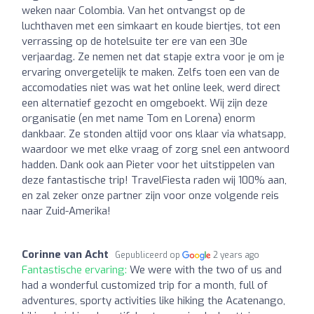
weken naar Colombia. Van het ontvangst op de
luchthaven met een simkaart en koude biertjes, tot een
verrassing op de hotelsuite ter ere van een 30e
verjaardag. Ze nemen net dat stapje extra voor je om je
ervaring onvergetelijk te maken. Zelfs toen een van de
accomodaties niet was wat het online leek, werd direct
een alternatief gezocht en omgeboekt. Wij zijn deze
organisatie (en met name Tom en Lorena) enorm
dankbaar. Ze stonden altijd voor ons klaar via whatsapp,
waardoor we met elke vraag of zorg snel een antwoord
hadden. Dank ook aan Pieter voor het uitstippelen van
deze fantastische trip! TravelFiesta raden wij 100% aan,
en zal zeker onze partner zijn voor onze volgende reis
naar Zuid-Amerika!
Corinne van Acht
Gepubliceerd op
2 years ago
Fantastische ervaring:
We were with the two of us and
had a wonderful customized trip for a month, full of
adventures, sporty activities like hiking the Acatenango,