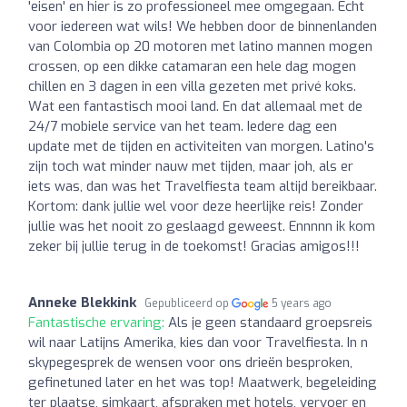
'eisen' en hier is zo professioneel mee omgegaan. Echt
voor iedereen wat wils! We hebben door de binnenlanden
van Colombia op 20 motoren met latino mannen mogen
crossen, op een dikke catamaran een hele dag mogen
chillen en 3 dagen in een villa gezeten met privé koks.
Wat een fantastisch mooi land. En dat allemaal met de
24/7 mobiele service van het team. Iedere dag een
update met de tijden en activiteiten van morgen. Latino's
zijn toch wat minder nauw met tijden, maar joh, als er
iets was, dan was het Travelfiesta team altijd bereikbaar.
Kortom: dank jullie wel voor deze heerlijke reis! Zonder
jullie was het nooit zo geslaagd geweest. Ennnnn ik kom
zeker bij jullie terug in de toekomst! Gracias amigos!!!
Anneke Blekkink
Gepubliceerd op
5 years ago
Fantastische ervaring:
Als je geen standaard groepsreis
wil naar Latijns Amerika, kies dan voor Travelfiesta. In n
skypegesprek de wensen voor ons drieën besproken,
gefinetuned later en het was top! Maatwerk, begeleiding
ter plaatse, simkaart, afspraken met hotels, vervoer en