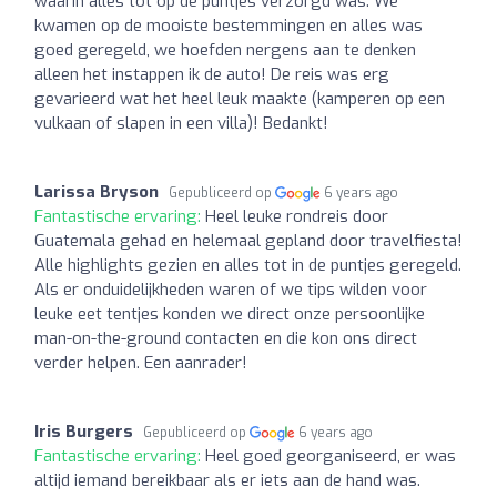
waarin alles tot op de puntjes verzorgd was. We
kwamen op de mooiste bestemmingen en alles was
goed geregeld, we hoefden nergens aan te denken
alleen het instappen ik de auto! De reis was erg
gevarieerd wat het heel leuk maakte (kamperen op een
vulkaan of slapen in een villa)! Bedankt!
Larissa Bryson
Gepubliceerd op
6 years ago
Fantastische ervaring:
Heel leuke rondreis door
Guatemala gehad en helemaal gepland door travelfiesta!
Alle highlights gezien en alles tot in de puntjes geregeld.
Als er onduidelijkheden waren of we tips wilden voor
leuke eet tentjes konden we direct onze persoonlijke
man-on-the-ground contacten en die kon ons direct
verder helpen. Een aanrader!
Iris Burgers
Gepubliceerd op
6 years ago
Fantastische ervaring:
Heel goed georganiseerd, er was
altijd iemand bereikbaar als er iets aan de hand was.