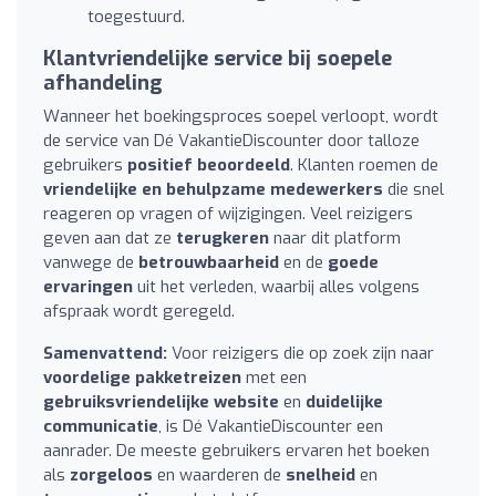
toegestuurd.
Klantvriendelijke service bij soepele
afhandeling
Wanneer het boekingsproces soepel verloopt, wordt
de service van Dé VakantieDiscounter door talloze
gebruikers
positief beoordeeld
. Klanten roemen de
vriendelijke en behulpzame medewerkers
die snel
reageren op vragen of wijzigingen. Veel reizigers
geven aan dat ze
terugkeren
naar dit platform
vanwege de
betrouwbaarheid
en de
goede
ervaringen
uit het verleden, waarbij alles volgens
afspraak wordt geregeld.
Samenvattend:
Voor reizigers die op zoek zijn naar
voordelige pakketreizen
met een
gebruiksvriendelijke website
en
duidelijke
communicatie
, is Dé VakantieDiscounter een
aanrader. De meeste gebruikers ervaren het boeken
als
zorgeloos
en waarderen de
snelheid
en