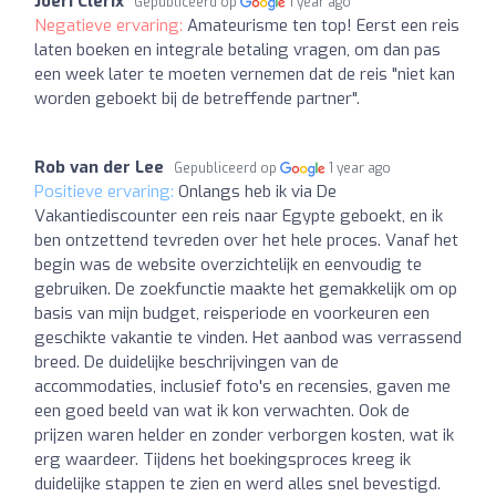
Joeri Clerix
Gepubliceerd op
1 year ago
Negatieve ervaring:
Amateurisme ten top! Eerst een reis
laten boeken en integrale betaling vragen, om dan pas
een week later te moeten vernemen dat de reis "niet kan
worden geboekt bij de betreffende partner".
Rob van der Lee
Gepubliceerd op
1 year ago
Positieve ervaring:
Onlangs heb ik via De
Vakantiediscounter een reis naar Egypte geboekt, en ik
ben ontzettend tevreden over het hele proces. Vanaf het
begin was de website overzichtelijk en eenvoudig te
gebruiken. De zoekfunctie maakte het gemakkelijk om op
basis van mijn budget, reisperiode en voorkeuren een
geschikte vakantie te vinden. Het aanbod was verrassend
breed. De duidelijke beschrijvingen van de
accommodaties, inclusief foto's en recensies, gaven me
een goed beeld van wat ik kon verwachten. Ook de
prijzen waren helder en zonder verborgen kosten, wat ik
erg waardeer. Tijdens het boekingsproces kreeg ik
duidelijke stappen te zien en werd alles snel bevestigd.