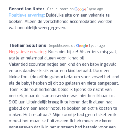
Gerard Jan Kater
Gepubliceerd op
1 year ago
Positieve ervaring:
Duidelijke site om een vakantie te
boeken. Alleen de verschillende accomodaties worden
wat onduidelijk weergegeven.
Thehair Solutions
Gepubliceerd op
1 year ago
Negatieve ervaring:
Boek niet bij ze! Als er iets misgaat,
sta je er helemaal alleen voor. Ik had bij
Vakantiediscounter netjes een kind én een baby ingevuld
en ook daadwerkelijk voor een kind betaald. Door een
kleine fout (dezelfde geboortedatum voor zowel het kind
als de baby) hebben zij dit zo gelaten en niets aangepast.
Toen ik de fout herkende, belde ik tijdens de nacht van
vertrek, maar de klantenservice was niet bereikbaar tot
9:00 uur. Uiteindelijk kreeg ik te horen dat ik alleen had
gebeld om een ander hotel te boeken en extra kosten te
maken. Het resultaat? Mijn zoontje had geen ticket en ik
moest het maar zelf uitzoeken. Ik heb meerdere keren
aangegeven dat ik in het systeem had betaald voor een