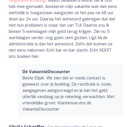
Negatieve ervaring:
Meest belabberd bedrijf die ik ooit
heb mee gemaakt. Annuleren mijn vakantie wat niet eens
wettelijk is toegestaan aangezien ze het pas na 48 uur
doen ipv 24 uur. Daarop het antwoord gekregen dat dat
niet hun probleem is maar dat van TUI. Daarna zou ik
binnen 5 werkdagen mijn geld terug krijgen. Zijn nu 5
werkdagen verder, nog geen cent gezien. Ligt bij de
administratie is dan het antwoord. Zelfs dat kunnen ze
niet eens nakomen. Echt bar en bar slecht. Echt NOOIT
iets boeken hier.
Dé VakantieDiscounter
Beste Elijah, We zien dat er reeds contact is
geweest over je boeking. De restitutie is zoals
aangegeven aangevraagd en je kan het geld
uiterlijk vandaag op je rekening verwachten. Met
vriendelijke groet, Klantenservice dé
VakantieDiscounter
Sibylla Schaeffer
Gepubliceerd op
1 year ago