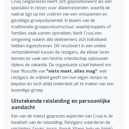
Crusj Singlereizen heeft zich gepositioneerd als een
specialist in reizen voor alleenreizenden, waarbij de
nadruk ligt op het creëren van een ontspannen en
gezellige groepsdynamiek. In plaats van de
traditionele groepsreisstructuur, waarbij koppels of
families vaak samen optrekken, biedt Crusj een
omgeving waarin alle deelnemers zich individueel
hebben ingeschreven. Dit resulteert in een unieke
verbondenheid tussen de reizigers, die elkaar leren
kennen en vaak een hechte vriendschap opbouwen
tijdens de vakantie. De organisatie staat bekend om
haar filosofie van
"niets moet, alles mag"
, wat
reizigers de vrijheid geeft om hun eigen tempo te
bepalen en toch altijd onderdeel uit te maken van een
levendige groep.
Uitstekende reisleiding en persoonlijke
aandacht
Een van de meest geprezen aspecten van Crusj is de
kwaliteit van de reisleiding. Reizigers waarderen de
reisleiders (zoals Joyce, Anouk, Eliane, Indy en Aniek)