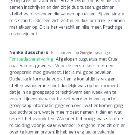
groepsreis bestaat voor 80 a 90% uit mensen die zich
samen inschrijven en dan zit je dus tussen, gezinnen,
stelletjes of vrienden die samen optrekken. Bij een single
reis schrijft iedereen zich zelf in en daarom trek je samen
met elkaar op. Dit is het verschil en niks meer. Prachtige
reizen zijn het..
Nynke Busschers
Gepubliceerd op
1 year ago
Fantastische ervaring:
Afgelopen augustus met Crusj
naar Samos geweest. Voor de eerste keer met een
groepsreis mee geweest. Het is mij goed bevallen.
Duidelijke informatie vooraf en je kon altijd je vragen
stellen wanneer iets niet duidelijk was op het moment
dat je in de groepsapp terechtkwam een week van te
voren. Tijdens de vakantie zelf werd er in een aparte
groepsapp informatie gegeven over wat er komen ging
qua activiteiten, wat je mee moest nemen, tijden en wat
betreft het avondeten. Wanneer het nodig was staat de
reisleiding voor je klaar wanneer je ergens mee zit om er
over te kunnen praten. Ik heb een erg leuke vakantie