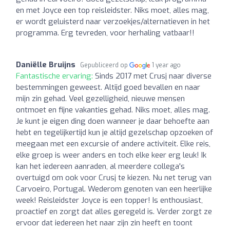
en met Joyce een top reisleidster. Niks moet, alles mag,
er wordt geluisterd naar verzoekjes/alternatieven in het
programma. Erg tevreden, voor herhaling vatbaar!!
Daniëlle Bruijns
Gepubliceerd op
1 year ago
Fantastische ervaring:
Sinds 2017 met Crusj naar diverse
bestemmingen geweest. Altijd goed bevallen en naar
mijn zin gehad. Veel gezelligheid, nieuwe mensen
ontmoet en fijne vakanties gehad. Niks moet, alles mag.
Je kunt je eigen ding doen wanneer je daar behoefte aan
hebt en tegelijkertijd kun je altijd gezelschap opzoeken of
meegaan met een excursie of andere activiteit. Elke reis,
elke groep is weer anders en toch elke keer erg leuk! Ik
kan het iedereen aanraden, al meerdere collega's
overtuigd om ook voor Crusj te kiezen. Nu net terug van
Carvoeiro, Portugal. Wederom genoten van een heerlijke
week! Reisleidster Joyce is een topper! Is enthousiast,
proactief en zorgt dat alles geregeld is. Verder zorgt ze
ervoor dat iedereen het naar zijn zin heeft en toont