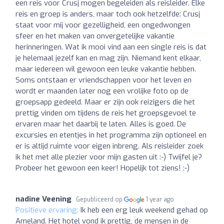
een reis voor Crusj mogen begeleiden als reisleider. Elke
reis en groep is anders, maar toch ook hetzelfde: Crusj
staat voor mij voor gezelligheid, een ongedwongen
sfeer en het maken van onvergetelijke vakantie
herinneringen. Wat ik mooi vind aan een single reis is dat
je helemaal jezelf kan en mag zijn. Niemand kent elkaar,
maar iedereen wil gewoon een leuke vakantie hebben.
Soms ontstaan er vriendschappen voor het leven en
wordt er maanden later nog een vrolijke foto op de
groepsapp gedeeld. Maar er zijn ook reizigers die het
prettig vinden om tijdens de reis het groepsgevoel te
ervaren maar het daarbij te laten. Alles is goed. De
excursies en etentjes in het programma zijn optioneel en
er is altijd ruimte voor eigen inbreng. Als reisleider zoek
ik het met alle plezier voor mijn gasten uit :-) Twijfel je?
Probeer het gewoon een keer! Hopelijk tot ziens! :-)
nadine Veening
Gepubliceerd op
1 year ago
Positieve ervaring:
Ik heb een erg leuk weekend gehad op
Ameland. Het hotel vond ik prettig, de mensen in de