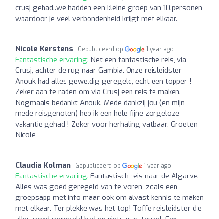
crusj gehad..we hadden een kleine groep van 10.personen
waardoor je veel verbondenheid krijgt met elkaar.
Nicole Kerstens
Gepubliceerd op
1 year ago
Fantastische ervaring:
Net een fantastische reis, via
Crusj, achter de rug naar Gambia. Onze reisleidster
Anouk had alles geweldig geregeld, echt een topper !
Zeker aan te raden om via Crusj een reis te maken.
Nogmaals bedankt Anouk. Mede dankzij jou (en mijn
mede reisgenoten) heb ik een hele fijne zorgeloze
vakantie gehad ! Zeker voor herhaling vatbaar. Groeten
Nicole
Claudia Kolman
Gepubliceerd op
1 year ago
Fantastische ervaring:
Fantastisch reis naar de Algarve.
Alles was goed geregeld van te voren, zoals een
groepsapp met info maar ook om alvast kennis te maken
met elkaar. Ter plekke was het top! Toffe reisleidster die
alles goed geregeld had en niets was teveel. Een