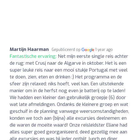
Martijn Haarman
Gepubliceerd op
1 year ago
Fantastische ervaring:
Net mijn eerste single reis achter
de rug: met Crusj naar de Algarve in oktober. Het is een
super leuke reis naar een mooi stukje Portugal met veel
te doen, zien, eten en drinken :) Het programma en de
sfeer zijn relaxed: niks hoeft, veel kan. Een uitstekende
manier om in de herfst nog even je batterij op te laden!
We hadden een kleiner dan gebruikelijk groepje (6) door
wat late afmeldingen. Ondanks de kleinere groep en wat
geschuif in de planning vanwege weersomstandigheden,
konden we toch aan (bijna) alle excursies deelnemen: en
die waren de moeite waard! Onze reisleidster Eliane had
alles super goed georganiseerd, deed gezellig mee aan
alle excursies en was bij ieder ontbijt, lunch en diner,