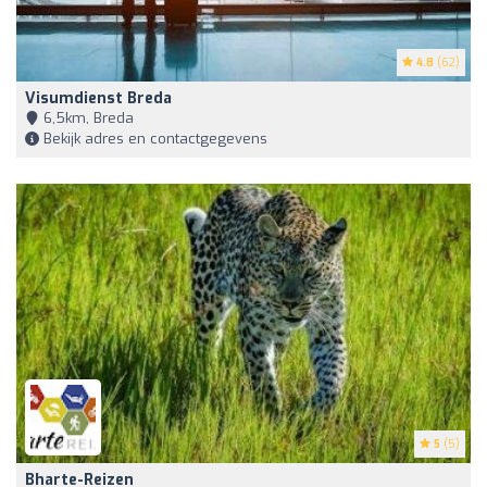
4.8
(62)
Visumdienst Breda
6,5km, Breda
Bekijk adres en contactgegevens
5
(5)
Bharte-Reizen