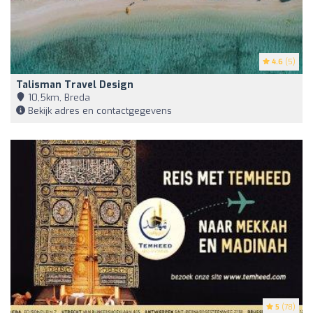
4.6
(5)
Talisman Travel Design
10,5km, Breda
Bekijk adres en contactgegevens
5
(78)