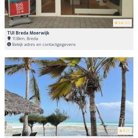
4.6
(61)
TUI Breda Moerwijk
11,8km, Breda
Bekijk adres en contactgegevens
5
(2)