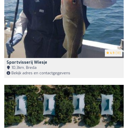
4.9
(18)
Sportvisserij Wiesje
10,3km, Breda
Bekijk adres en contactgegevens