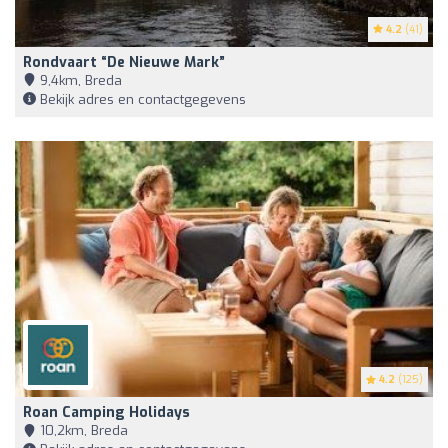
4.2
(41)
Rondvaart “de Nieuwe Mark”
9,4km, Breda
Bekijk adres en contactgegevens
4.2
(125)
Roan Camping Holidays
10,2km, Breda