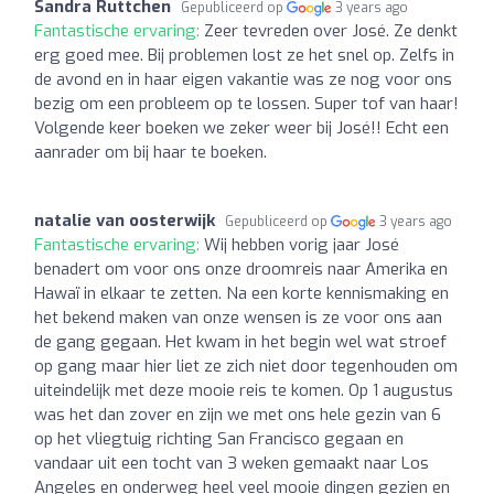
Sandra Ruttchen
Gepubliceerd op
3 years ago
Fantastische ervaring:
Zeer tevreden over José. Ze denkt
erg goed mee. Bij problemen lost ze het snel op. Zelfs in
de avond en in haar eigen vakantie was ze nog voor ons
bezig om een probleem op te lossen. Super tof van haar!
Volgende keer boeken we zeker weer bij José!! Echt een
aanrader om bij haar te boeken.
natalie van oosterwijk
Gepubliceerd op
3 years ago
Fantastische ervaring:
Wij hebben vorig jaar José
benadert om voor ons onze droomreis naar Amerika en
Hawaï in elkaar te zetten. Na een korte kennismaking en
het bekend maken van onze wensen is ze voor ons aan
de gang gegaan. Het kwam in het begin wel wat stroef
op gang maar hier liet ze zich niet door tegenhouden om
uiteindelijk met deze mooie reis te komen. Op 1 augustus
was het dan zover en zijn we met ons hele gezin van 6
op het vliegtuig richting San Francisco gegaan en
vandaar uit een tocht van 3 weken gemaakt naar Los
Angeles en onderweg heel veel mooie dingen gezien en