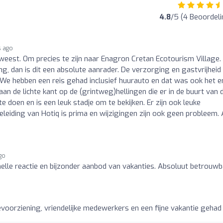
4.8
/5 (4 Beoordel
s ago
weest. Om precies te zijn naar Enagron Cretan Ecotourism Village.
g, dan is dit een absolute aanrader. De verzorging en gastvrijheid 
. We hebben een reis gehad inclusief huurauto en dat was ook het e
aan de lichte kant op de (grintweg)hellingen die er in de buurt van 
 doen en is een leuk stadje om te bekijken. Er zijn ook leuke
eiding van Hotiq is prima en wijzigingen zijn ook geen probleem. 
go
lle reactie en bijzonder aanbod van vakanties. Absoluut betrouwb
ievoorziening, vriendelijke medewerkers en een fijne vakantie gehad