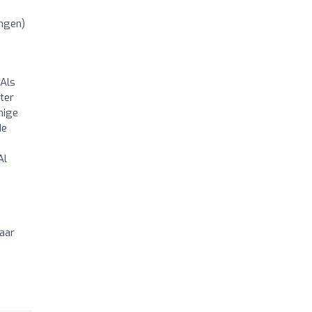
ingen)
 Als
ter
nige
de
Al
aar