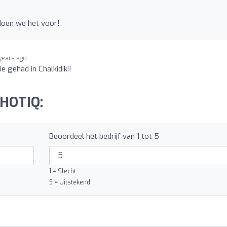
 doen we het voor!
years ago
e gehad in Chalkidiki!
 HOTIQ:
Beoordeel het bedrijf van 1 tot 5
1 = Slecht
5 = Uitstekend