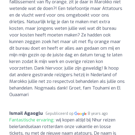
faillissement van fly orange, zit je daar in Marokko niet
wetende wat de doen?! Een telefoontje maar Attatours
en de vlucht werd voor ons omgeboekt voor ons
drietjes. Natuurlijk krijg je dan te maken met extra
kosten, maar jongens weten jullie wel wat dit bureau
voor kosten heeft moeten maken? Ze hadden ook
kunnen zeggen zoek het maar uit met fly orange maar
dit bureau doet en heeft er alles aan gedaan om mij en
mijn mijn gezin op de juiste dag en datum terug te laten
keren zodat ik mijn werk en overige reizen kon
voorzetten. Dank hiervoor, jullie zijn geweldig! Ik hoop
dat andere gestrande reizigers hetzij in Nederland of
Marokko jullie net zo respectvol behandelen als jullie ons
behandelen. Nogmaals dank! Groet, fam Touhami en El
Ouaamari
Ismail Agaoglu
Gepubliceerd op
8 years ago
Fantastische ervaring:
wij kopen altijd bij Nhur reizen
beierlandselaan rotterdam onze vakantie en losse
tickets. nu met de nieuwe naam atatours. De naam is