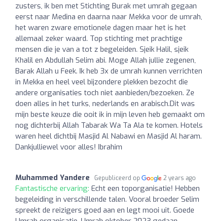
zusters, ik ben met Stichting Burak met umrah gegaan
eerst naar Medina en daarna naar Mekka voor de umrah,
het waren zware emotionele dagen maar het is het
allemaal zeker waard. Top stichting met prachtige
mensen die je van a tot z begeleiden. Sjeik Halil, sjeik
Khalil en Abdullah Selim abi. Moge Allah jullie zegenen,
Barak Allah u Feek. Ik heb 3x de umrah kunnen verrichten
in Mekka en heel veel bijzondere plekken bezocht die
andere organisaties toch niet aanbieden/bezoeken. Ze
doen alles in het turks, nederlands en arabisch.Dit was
mijn beste keuze die ooit ik in mijn leven heb gemaakt om
nog dichterbij Allah Tabarak Wa Ta Ala te komen. Hotels
waren heel dichtbij Masjid Al Nabawi en Masjid Al haram.
Dankjulliewel voor alles! Ibrahim
Muhammed Yandere
Gepubliceerd op
2 years ago
Fantastische ervaring:
Echt een toporganisatie! Hebben
begeleiding in verschillende talen. Vooral broeder Selim
spreekt de reizigers goed aan en legt mooi uit. Goede
Umrah organisatie. Umrah oktober 2023 gedaan.