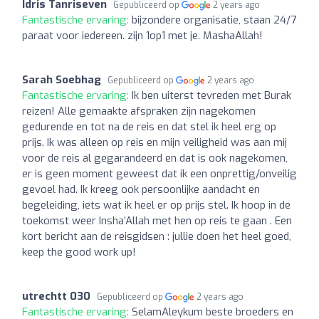
Idris Tanriseven
Gepubliceerd op
2 years ago
Fantastische ervaring:
bijzondere organisatie, staan 24/7
paraat voor iedereen. zijn 1op1 met je. MashaAllah!
Sarah Soebhag
Gepubliceerd op
2 years ago
Fantastische ervaring:
Ik ben uiterst tevreden met Burak
reizen! Alle gemaakte afspraken zijn nagekomen
gedurende en tot na de reis en dat stel ik heel erg op
prijs. Ik was alleen op reis en mijn veiligheid was aan mij
voor de reis al gegarandeerd en dat is ook nagekomen,
er is geen moment geweest dat ik een onprettig/onveilig
gevoel had. Ik kreeg ook persoonlijke aandacht en
begeleiding, iets wat ik heel er op prijs stel. Ik hoop in de
toekomst weer Insha’Allah met hen op reis te gaan . Een
kort bericht aan de reisgidsen : jullie doen het heel goed,
keep the good work up!
utrechtt 030
Gepubliceerd op
2 years ago
Fantastische ervaring:
SelamAleykum beste broeders en