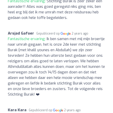
Fantastische ervaring:
Stichting Burak is zeer zeker een
aanrader!! Alles was goed geregeld niks ging mis, ben
heel erg blij dat ik me umrah met deze reisbureau heb
gedaan ook hele toffe begeleiders.
Arsjad Gafoer
Gepubliceerd op
2 years ago
Fantastische ervaring:
Ik ben samen met mij mijn broertje
naar umrah gegaan, het is onze 2de keer met stichting
Burak (met khalil younes en Abdullah) we zijn zeer
tevreden! Ze hebben hun uiterste best gedaan voor ons
reizigers om alles goed te laten verlopen. We hebben
Alhmdullilallah alles kunnen doen, maar om het kunnen te
overwegen zou ik toch 14/15 dagen doen en dat niet
alleen we hebben daar een hele mooie vriendschap mee
gekregen en liefde ik bedank stichting Burak voor alles
en onze lieve broeders en zusters. Tot de volgende reis
Stichting Burak! ❤️
Kara Kara
Gepubliceerd op
2 years ago