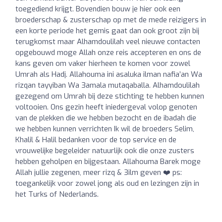
toegediend krijgt. Bovendien bouw je hier ook een
broederschap & zusterschap op met de mede reizigers in
een korte periode het gemis gaat dan ook groot zijn bij
terugkomst maar Alhamdoulilah veel nieuwe contacten
opgebouwd moge Allah onze reis accepteren en ons de
kans geven om vaker hierheen te komen voor zowel
Umrah als Hadj. Allahouma ini asaluka ilman nafia’an Wa
rizqan tayyiban Wa 3amala mutaqaballa. Alhamdoulilah
gezegend om Umrah bij deze stichting te hebben kunnen
voltooien. Ons gezin heeft iniedergeval volop genoten
van de plekken die we hebben bezocht en de ibadah die
we hebben kunnen verrichten Ik wil de broeders Selim,
Khalil & Halil bedanken voor de top service en de
vrouwelijke begeleider natuurlijk ook die onze zusters
hebben geholpen en bijgestaan. Allahouma Barek moge
Allah jullie zegenen, meer rizq & 3ilm geven ❤️ ps:
toegankelijk voor zowel jong als oud en lezingen zijn in
het Turks of Nederlands.