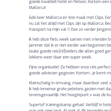
goede kwaliteit hotel en fietsen. Kortom een
Mallorca!
6de keer Mallorca en 1ste maal met Clips. Een
nu zal het altijd met Clips zijn op Mallorca. B
transport na mijn val !! Doe zo verder jongens.
Ik heb deze fiets week samen met vrienden be
jammer dat ik er niet eerder aan begonnen ben
leuke goede reis(rit)leiders die allen goed ge
lekkere weer daar een super week .
Fijne organisatie! Ze hebben onze reis perf
goede adviezen gegeven. Kortom , je komt me
Kleinschalig in omvang, maar daardoor veel aa
Ik heb inmense grote peletons gezien met daa
levensgevaarlijk. Het hoogtepunt v was de k
Supertof trainingskamp gehad. Verblijf in hot
was ook zeer leuk. Al met al dik tevreden en