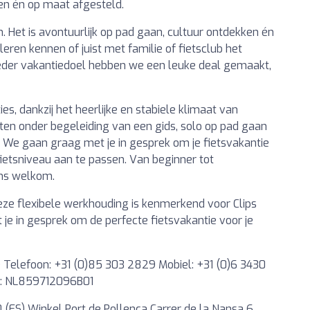
en én op maat afgesteld.
n. Het is avontuurlijk op pad gaan, cultuur ontdekken én
ren kennen of juist met familie of fietsclub het
 ieder vakantiedoel hebben we een leuke deal gemaakt,
es, dankzij het heerlijke en stabiele klimaat van
itten onder begeleiding van een gids, solo op pad gaan
We gaan graag met je in gesprek om je fietsvakantie
ietsniveau aan te passen. Van beginner tot
 ons welkom.
 Deze flexibele werkhouding is kenmerkend voor Clips
e in gesprek om de perfecte fietsvakantie voor je
) Telefoon: +31 (0)85 303 2829 Mobiel: +31 (0)6 3430
: NL859712096B01
0 (ES) Winkel Port de Pollença Carrer de la Nansa 6,