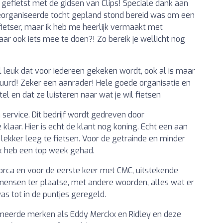
 gefietst met de gidsen van Clips! Speciale dank aan
georganiseerde tocht gepland stond bereid was om een
fietser, maar ik heb me heerlijk vermaakt met
r ook iets mee te doen?! Zo bereik je wellicht nog
l leuk dat voor iedereen gekeken wordt, ook al is maar
urd! Zeker een aanrader! Hele goede organisatie en
tel en dat ze luisteren naar wat je wil fietsen
service. Dit bedrijf wordt gedreven door
klaar. Hier is echt de klant nog koning. Echt een aan
 lekker leeg te fietsen. Voor de getrainde en minder
 ik heb een top week gehad.
rca en voor de eerste keer met CMC, uitstekende
mensen ter plaatse, met andere woorden, alles wat er
as tot in de puntjes geregeld.
meerde merken als Eddy Merckx en Ridley en deze