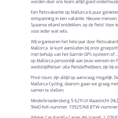
worden door ons team altijd goed onderhoud
Een fietsvakantie op Mallorca is puur geniete
ontspanning in een vakantie. Nieuwe mensen le
Spaanse eiland ontdekken, op de fiets! Voor
voor ieder wat wils.
Wij organiseren het hele jaar door fietsvakanti
Mallorca. Je kunt aansluiten bij onze groepsr
met behulp van het Garmin GPS systeem of… 
op Mallorca persoonlijk aan jouw wensen én f
wedstrijdfietser: alle fietsliefhebbers zijn bij
Privé-tours zijn altijd op aanvraag mogelijk.
Mallorca Cycling, daarom gaan we graag met j
samen te stellen.
Minderbroedersberg 5 6211 LK Maastricht (NL
9440 KvK-nummer: 73925748 BTW-nummer
Winkel Can Pastilla Carrer del Vaixell 2, 0761