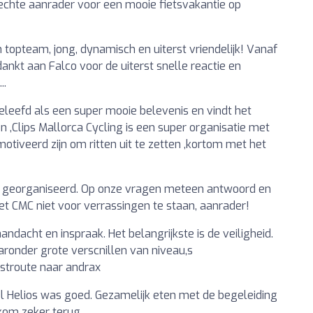
 echte aanrader voor een mooie fietsvakantie op
 topteam, jong, dynamisch en uiterst vriendelijk! Vanaf
edankt aan Falco voor de uiterst snelle reactie en
..
leefd als een super mooie belevenis en vindt het
 ,Clips Mallorca Cycling is een super organisatie met
motiveerd zijn om ritten uit te zetten ,kortom met het
ect georganiseerd. Op onze vragen meteen antwoord en
t CMC niet voor verrassingen te staan, aanrader!
ndacht en inspraak. Het belangrijkste is de veiligheid.
ronder grote verscnillen van niveau,s
ustroute naar andrax
el Helios was goed. Gezamelijk eten met de begeleiding
 kom zeker terug.