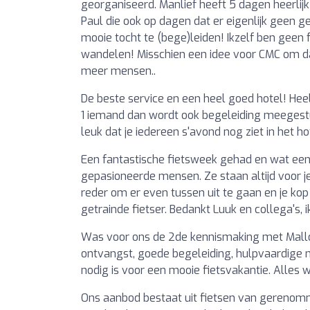
georganiseerd. Manlief heeft 5 dagen heerlijk
Paul die ook op dagen dat er eigenlijk geen 
mooie tocht te (bege)leiden! Ikzelf ben geen 
wandelen! Misschien een idee voor CMC om daa
meer mensen..
De beste service en een heel goed hotel! Hee
1 iemand dan wordt ook begeleiding meegestu
leuk dat je iedereen s'avond nog ziet in het ho
Een fantastische fietsweek gehad en wat een 
gepasioneerde mensen. Ze staan altijd voor je 
reder om er even tussen uit te gaan en je kop
getrainde fietser. Bedankt Luuk en collega's,
Was voor ons de 2de kennismaking met Mallo
ontvangst, goede begeleiding, hulpvaardige 
nodig is voor een mooie fietsvakantie. Alles w
Ons aanbod bestaat uit fietsen van gerenom