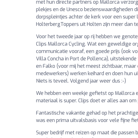
met hun directe partners op Mallorca verzorgen
plekjes en de Unesco bezienswaardigheden die 
dorpspleintjes achter de kerk voor een super 
HolterbergToppers uit Holten zijn meer dan t
Voor het tweede jaar op rij hebben we genot
Clips Mallorca Cycling. Wat een geweldige orga
communicatie vooraf, een goede prijs (ook voor
Villa Concha in Port de Pollenca), uitstekende
en Falko (voor mij het meest zichtbaar, maar 
medewerkers) werken keihard en doen hun uit
Niets is teveel. Volgend jaar weer dus :-)
We hebben een weekje gefietst op Mallorca 
materiaal is super. Clips doet er alles aan om
Fantastische vakantie gehad op het prachtige 
was een prima uitvalsbasis voor vele fijne fie
Super bedrijf met reizen op maat die passen bi