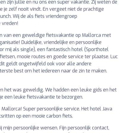
 zijn jullie en nu ons een super vakantie. Zij weten de
je zelf nooit vindt. En vergeet niet de prachtige
lunch. Wij de als fiets vriendengroep
e vreden!
en van een geweldige fietsvakantie op Mallorca met
nisatie! Duidelijke, vriendelijke en persoonlijke
 mij als single), een fantastisch hotel (Sporthotel
 fietsen, mooie routes en goede service ter plaatse. Luc
dit geldt ongetwijfeld ook voor alle andere
erste best om het iedereen naar de zin te maken.
en het was geweldig. We hadden een leuke gids en het
 je een leuke fietsvakantie te bezorgen.
Mallorca! Super persoonlijke service. Het hotel Java
tsritten op een mooie carbon fiets.
j mijn persoonlijke wensen. Fijn persoonlijk contact,