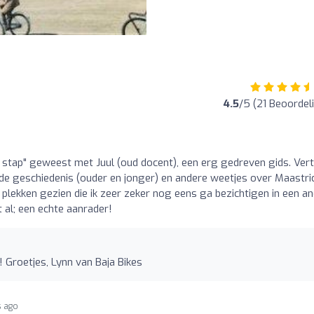
4.5
/5 (21 Beoordel
 stap" geweest met Juul (oud docent), een erg gedreven gids. Ver
 de geschiedenis (ouder en jonger) en andere weetjes over Maastric
b plekken gezien die ik zeer zeker nog eens ga bezichtigen in een a
et al; een echte aanrader!
! Groetjes, Lynn van Baja Bikes
s ago