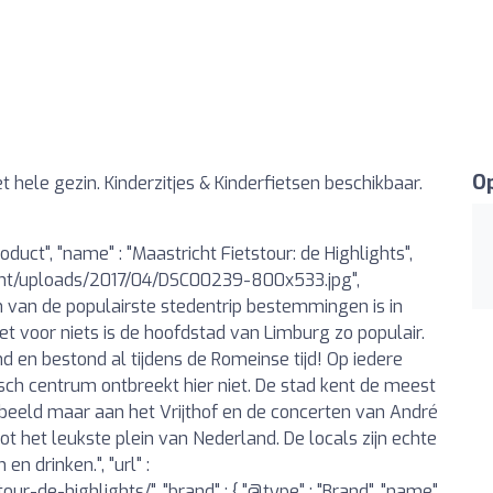
Op
t hele gezin. Kinderzitjes & Kinderfietsen beschikbaar.
roduct", "name" : "Maastricht Fietstour: de Highlights",
tent/uploads/2017/04/DSC00239-800x533.jpg",
 van de populairste stedentrip bestemmingen is in
et voor niets is de hoofdstad van Limburg zo populair.
 en bestond al tijdens de Romeinse tijd! Op iedere
isch centrum ontbreekt hier niet. De stad kent de meest
orbeeld maar aan het Vrijthof en de concerten van André
 tot het leukste plein van Nederland. De locals zijn echte
en drinken.", "url" :
ur-de-highlights/", "brand" : { "@type" : "Brand", "name"