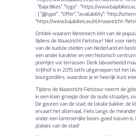
: "Baja Bikes", "logo" : "https://www.bajabike
: { "@type" : "Offer", "availability": "http://schem
"https://www.bajabikes.eu/nl/maastricht-fietsto
Ontdek waarom Mestreech één van de populai
tijdens de Maastricht Fietstour! Niet voor niet
van de oudste steden van Nederland en bestond
een ander karakter en een historisch centrum 
pleintjes vol terrassen. Denk bijvoorbeeld ma
Vrijthof is in 2015 zelfs uitgeroepen tot het l
bourgondiërs, waardoor je er heerlijk kunt ete
Tijdens de Maastricht Fietstour neemt de gids 
in een klein groepje door de oude straatjes,
De geuren van de stad, de lokale bakker, de kl
ervaart het allemaal. Fiets langs de meande
onder een lommerrijke boom goed toeven is. K
plekjes van de stad!