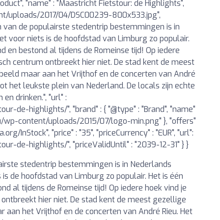
roduct", "name" : "Maastricht Fietstour: de Highlights",
tent/uploads/2017/04/DSC00239-800x533.jpg",
 van de populairste stedentrip bestemmingen is in
et voor niets is de hoofdstad van Limburg zo populair.
 en bestond al tijdens de Romeinse tijd! Op iedere
isch centrum ontbreekt hier niet. De stad kent de meest
orbeeld maar aan het Vrijthof en de concerten van André
 tot het leukste plein van Nederland. De locals zijn echte
en drinken.", "url" :
ur-de-highlights/", "brand" : { "@type" : "Brand", "name"
s.eu/wp-content/uploads/2015/07/logo-min.png" }, "offers"
a.org/InStock", "price" : "35", "priceCurrency" : "EUR", "url":
ur-de-highlights/", "priceValidUntil" : "2039-12-31" } }
rste stedentrip bestemmingen is in Nederlands
s is de hoofdstad van Limburg zo populair. Het is één
 al tijdens de Romeinse tijd! Op iedere hoek vind je
ontbreekt hier niet. De stad kent de meest gezellige
ar aan het Vrijthof en de concerten van André Rieu. Het