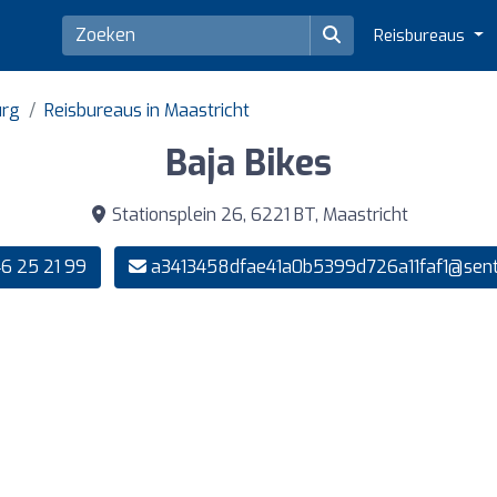
Reisbureaus
urg
Reisbureaus in Maastricht
Baja Bikes
Stationsplein 26, 6221 BT, Maastricht
6 25 21 99
a3413458dfae41a0b5399d726a11faf1@sentr