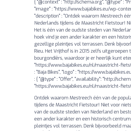
{ "@context" : "http://schema.org", "@type" : "P
"image" : "https://www.bajabikes.eu/wp-con
"description" : "Ontdek waarom Mestreech één
Nederlands tijdens de Maastricht Fietstour! Ni
Het is één van de oudste steden van Nederland
hoek vind je een ander karakter en een histor
gezellige pleintjes vol terrassen. Denk bijvo
Rieu. Het Vrijthof is in 2015 zelfs uitgeroepen
bourgondiërs, waardoor je er heerlijk kunt eten 
"https://www.bajabikes.eu/nl/maastricht-fietsto
: "Baja Bikes", "logo" : "https://www.bajabike
: { "@type" : "Offer", "availability": "http://schem
"https://www.bajabikes.eu/nl/maastricht-fietsto
Ontdek waarom Mestreech één van de populai
tijdens de Maastricht Fietstour! Niet voor niet
van de oudste steden van Nederland en bestond
een ander karakter en een historisch centrum 
pleintjes vol terrassen. Denk bijvoorbeeld ma