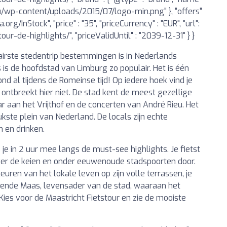
s.eu/wp-content/uploads/2015/07/logo-min.png" }, "offers"
a.org/InStock", "price" : "35", "priceCurrency" : "EUR", "url":
ur-de-highlights/", "priceValidUntil" : "2039-12-31" } }
rste stedentrip bestemmingen is in Nederlands
s is de hoofdstad van Limburg zo populair. Het is één
 al tijdens de Romeinse tijd! Op iedere hoek vind je
ontbreekt hier niet. De stad kent de meest gezellige
ar aan het Vrijthof en de concerten van André Rieu. Het
eukste plein van Nederland. De locals zijn echte
n en drinken.
je in 2 uur mee langs de must-see highlights. Je fietst
 over de keien en onder eeuwenoude stadspoorten door.
euren van het lokale leven op zijn volle terrassen, je
rende Maas, levensader van de stad, waaraan het
ies voor de Maastricht Fietstour en zie de mooiste