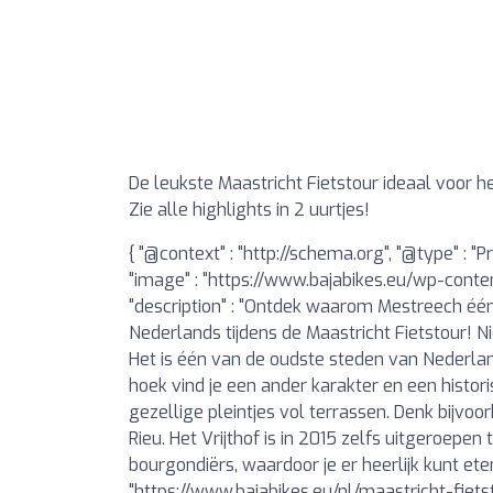
De leukste Maastricht Fietstour ideaal voor he
Zie alle highlights in 2 uurtjes!
{ "@context" : "http://schema.org", "@type" : "P
"image" : "https://www.bajabikes.eu/wp-con
"description" : "Ontdek waarom Mestreech één
Nederlands tijdens de Maastricht Fietstour! Ni
Het is één van de oudste steden van Nederland
hoek vind je een ander karakter en een histor
gezellige pleintjes vol terrassen. Denk bijvo
Rieu. Het Vrijthof is in 2015 zelfs uitgeroepen
bourgondiërs, waardoor je er heerlijk kunt eten 
"https://www.bajabikes.eu/nl/maastricht-fietsto