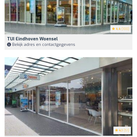
4.4
(100)
TUI Eindhoven Woensel
Bekijk adres en contactgegevens
4.1
(51)