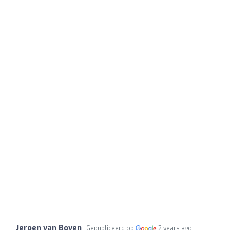
Jeroen van Boven
Gepubliceerd op
2 years ago