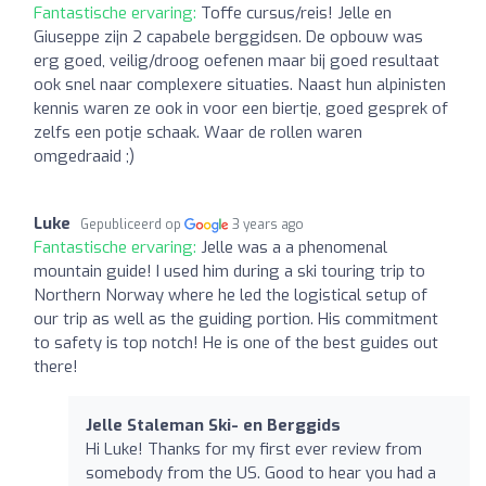
Fantastische ervaring:
Toffe cursus/reis! Jelle en
Giuseppe zijn 2 capabele berggidsen. De opbouw was
erg goed, veilig/droog oefenen maar bij goed resultaat
ook snel naar complexere situaties. Naast hun alpinisten
kennis waren ze ook in voor een biertje, goed gesprek of
zelfs een potje schaak. Waar de rollen waren
omgedraaid ;)
Luke
Gepubliceerd op
3 years ago
Fantastische ervaring:
Jelle was a a phenomenal
mountain guide! I used him during a ski touring trip to
Northern Norway where he led the logistical setup of
our trip as well as the guiding portion. His commitment
to safety is top notch! He is one of the best guides out
there!
Jelle Staleman Ski- en Berggids
Hi Luke! Thanks for my first ever review from
somebody from the US. Good to hear you had a