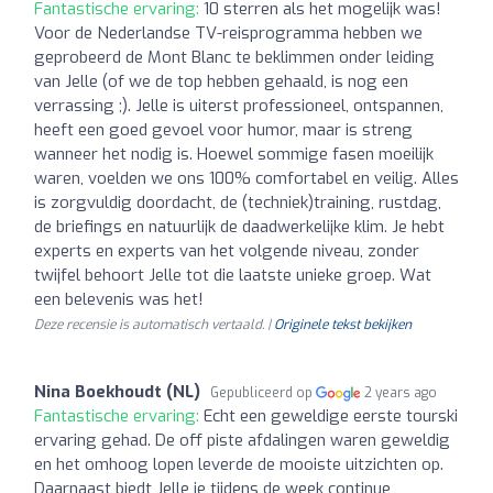
Fantastische ervaring:
10 sterren als het mogelijk was!
Voor de Nederlandse TV-reisprogramma hebben we
geprobeerd de Mont Blanc te beklimmen onder leiding
van Jelle (of we de top hebben gehaald, is nog een
verrassing ;). Jelle is uiterst professioneel, ontspannen,
heeft een goed gevoel voor humor, maar is streng
wanneer het nodig is. Hoewel sommige fasen moeilijk
waren, voelden we ons 100% comfortabel en veilig. Alles
is zorgvuldig doordacht, de (techniek)training, rustdag,
de briefings en natuurlijk de daadwerkelijke klim. Je hebt
experts en experts van het volgende niveau, zonder
twijfel behoort Jelle tot die laatste unieke groep. Wat
een belevenis was het!
Deze recensie is automatisch vertaald. |
Originele tekst bekijken
Nina Boekhoudt (NL)
Gepubliceerd op
2 years ago
Fantastische ervaring:
Echt een geweldige eerste tourski
ervaring gehad. De off piste afdalingen waren geweldig
en het omhoog lopen leverde de mooiste uitzichten op.
Daarnaast biedt Jelle je tijdens de week continue