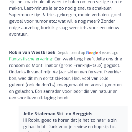
zijn, het maximale uit weet te halen om een veilige trip te
maken. Last-minute is er zo nodig snel te schakelen.
Supermooie tips & trics gekregen, mooie verhalen, goed
gevoel voor humor etc.: wat wil je nog meer? Zonder
enige aarzeling boek ik graag weer iets voor een nieuw
avontuur...
Robin van Westbroek
Gepubliceerd op
3 years ago
Fantastische ervaring:
Een week lang heeft Jelle ons drie
rondom de Mont Thabor (grens Frankrijk-Italië) gegidst.
Ondanks ik vanaf mijn 4e jaar ski en een fervent freerider
ben, was dit mijn eerst ski-tour. Heel veel van Jelle
geleerd (ook de don'ts), meegemaakt en vooral genoten
en gelachen. Een aanrader voor ieder die van natuur en
een sportieve uitdaging houdt.
Jelle Staleman Ski- en Berggids
Hi Robin, goed te horen dat je het zo naar je zin
gehad hebt. Dank voor je review en hopelijk tot