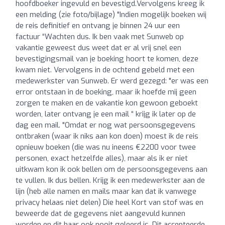
hoofdboeker ingevuld en bevestigd.Vervolgens kreeg ik
een melding (zie foto/bijlage) "Indien mogelijk boeken wij
de reis definitief en ontvang je binnen 24 uur een
factuur “Wachten dus. Ik ben vaak met Sunweb op
vakantie geweest dus weet dat er al vrij snel een
bevestigingsmail van je boeking hoort te komen, deze
kwam niet. Vervolgens in de ochtend gebeld met een
medewerkster van Sunweb. Er werd gezegd: "er was een
error ontstaan in de boeking, maar ik hoefde mij geen
zorgen te maken en de vakantie kon gewoon geboekt
worden, later ontvang je een mail “ krijg ik later op de
dag een mail. "Omdat er nog wat persoonsgegevens
ontbraken (waar ik niks aan kon doen) moest ik de reis
opnieuw boeken (die was nu ineens €2200 voor twee
personen, exact hetzelfde alles), maar als ik er niet
uitkwam kon ik ook bellen om de persoonsgegevens aan
te vullen. Ik dus bellen. Krijg ik een medewerkster aan de
lijn (heb alle namen en mails maar kan dat ik vanwege
privacy helaas niet delen) Die heel Kort van stof was en
beweerde dat de gegevens niet aangevuld kunnen
worden en dit haar ook nooit geleerd is. Dit accepteerde