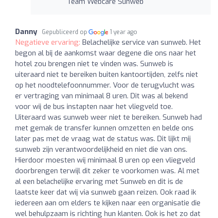
Team Webcare Sunweb
Danny
Gepubliceerd op
1 year ago
Negatieve ervaring:
Belachelijke service van sunweb. Het
begon al bij de aankomst waar degene die ons naar het
hotel zou brengen niet te vinden was. Sunweb is
uiteraard niet te bereiken buiten kantoortijden, zelfs niet
op het noodtelefoonnummer. Voor de terugvlucht was
er vertraging van minimaal 8 uren. Dit was al bekend
voor wij de bus instapten naar het vliegveld toe.
Uiteraard was sunweb weer niet te bereiken. Sunweb had
met gemak de transfer kunnen omzetten en belde ons
later pas met de vraag wat de status was. Dit lijkt mij
sunweb zijn verantwoordelijkheid en niet die van ons.
Hierdoor moesten wij minimaal 8 uren op een vliegveld
doorbrengen terwijl dit zeker te voorkomen was. Al met
al een belachelijke ervaring met Sunweb en dit is de
laatste keer dat wij via sunweb gaan reizen. Ook raad ik
iedereen aan om elders te kijken naar een organisatie die
wel behulpzaam is richting hun klanten. Ook is het zo dat