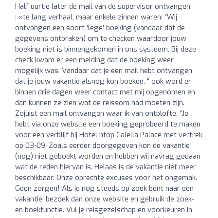
Half uurtje later de mail van de supervisor ontvangen.
: »te lang verhaal, maar enkele zinnen waren: "Wij
ontvangen een soort 'lege' boeking (vandaar dat de
gegevens ontbraken) om te checken waardoor jouw
boeking niet is binnengekomen in ons systeem. Bij deze
check kwam er een melding dat de boeking weer
mogelijk was. Vandaar dat je een mail hebt ontvangen
dat je jouw vakantie alsnog kon boeken. “ ook word er
binnen drie dagen weer contact met mij opgenomen en
dan kunnen ze zien wat de reissom had moeten zijn.
Zojuist een mail ontvangen waar ik van ontplofte. “Je
hebt via onze website een boeking geprobeerd te maken
voor een verblijf bij Hotel htop Calella Palace met vertrek
op 03-09. Zoals eerder doorgegeven kon de vakantie
(nog) niet geboekt worden en hebben wij navrag gedaan
wat de reden hiervan is. Helaas is de vakantie niet meer
beschikbaar. Onze oprechte excuses voor het ongemak.
Geen zorgen! Als je nog steeds op zoek bent naar een
vakantie, bezoek dan onze website en gebruik de zoek-
en boekfunctie. Vul je reisgezelschap en voorkeuren in,