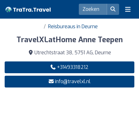
Reisbureaus in Deurne
TravelXLatHome Anne Teepen
Utrechtstraat 38, 5751 AG, Deurne
+31493318212
info@travelxl.nl