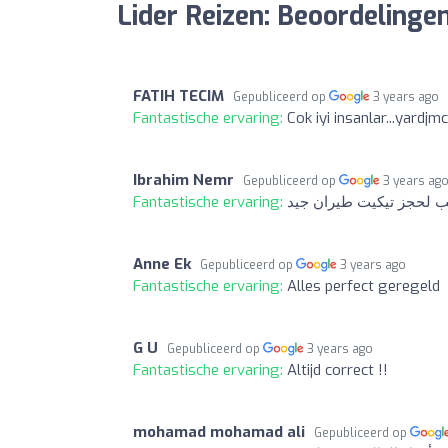
Lider Reizen: Beoordelinge
FATIH TECIM
Gepubliceerd op
3 years ago
Fantastische ervaring:
Cok iyi insanlar...yardjm
Ibrahim Nemr
Gepubliceerd op
3 years ag
Fantastische ervaring:
 لحجز تيكيت طيران جيد
Anne Ek
Gepubliceerd op
3 years ago
Fantastische ervaring:
Alles perfect geregeld
G U
Gepubliceerd op
3 years ago
Fantastische ervaring:
Altijd correct !!
mohamad mohamad ali
Gepubliceerd op