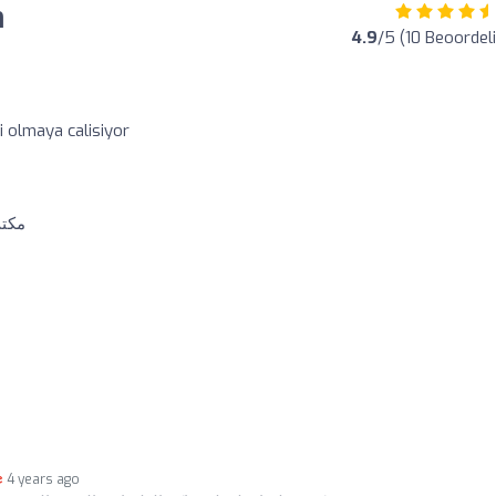
n
4.9
/5 (10 Beoordel
ci olmaya calisiyor
o
مكتب
4 years ago