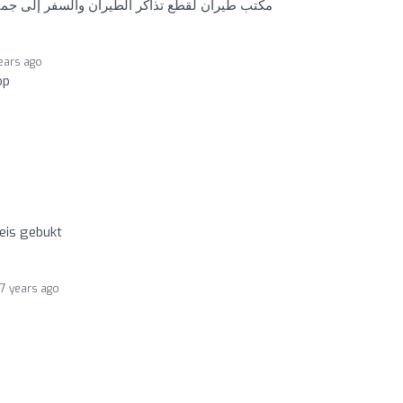
مكتب طيران لقطع تذاكر الطيران والسفر إلى جميع 
ears ago
op
reis gebukt
7 years ago