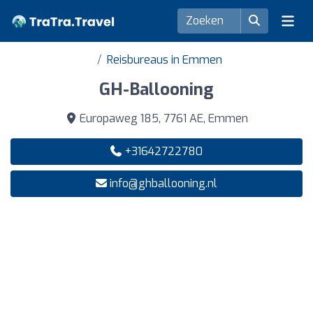
Reisbureaus in Emmen
GH-Ballooning
Europaweg 185, 7761 AE, Emmen
+31642722780
info@ghballooning.nl