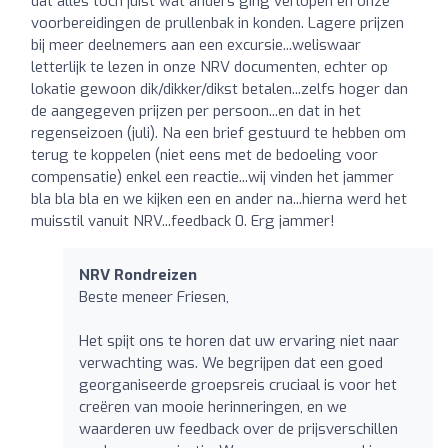
dat alles toch juist wat anders ging verlopen en onze
voorbereidingen de prullenbak in konden. Lagere prijzen
bij meer deelnemers aan een excursie...weliswaar
letterlijk te lezen in onze NRV documenten, echter op
lokatie gewoon dik/dikker/dikst betalen...zelfs hoger dan
de aangegeven prijzen per persoon...en dat in het
regenseizoen (juli). Na een brief gestuurd te hebben om
terug te koppelen (niet eens met de bedoeling voor
compensatie) enkel een reactie...wij vinden het jammer
bla bla bla en we kijken een en ander na...hierna werd het
muisstil vanuit NRV...feedback 0. Erg jammer!
NRV Rondreizen
Beste meneer Friesen,
Het spijt ons te horen dat uw ervaring niet naar
verwachting was. We begrijpen dat een goed
georganiseerde groepsreis cruciaal is voor het
creëren van mooie herinneringen, en we
waarderen uw feedback over de prijsverschillen