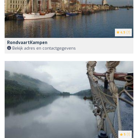
4.9
(7)
RondvaartKampen
Bekijk adres en contactgegevens
5
(1)