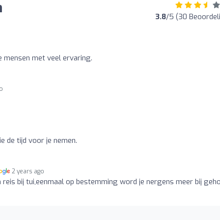
n
3.8
/5 (30 Beoordel
e mensen met veel ervaring.
go
e de tijd voor je nemen.
2 years ago
 reis bij tui,eenmaal op bestemming word je nergens meer bij geh