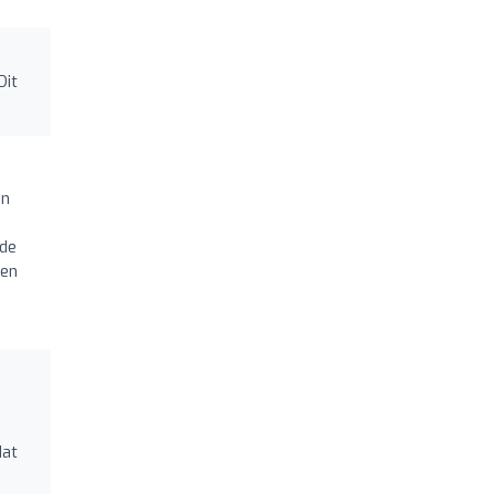
Dit
jn
 de
ven
dat