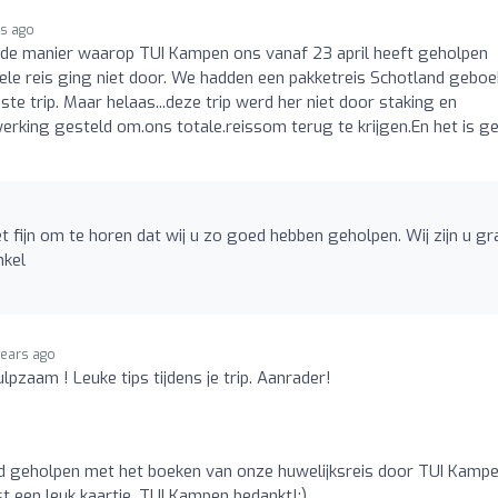
rs ago
 de manier waarop TUI Kampen ons vanaf 23 april heeft geholpen
ele reis ging niet door. We hadden een pakketreis Schotland geboek
te trip. Maar helaas...deze trip werd her niet door staking en
werking gesteld om.ons totale.reissom terug te krijgen.En het is ge
t fijn om te horen dat wij u zo goed hebben geholpen. Wij zijn u g
nkel
years ago
ulpzaam ! Leuke tips tijdens je trip. Aanrader!
d geholpen met het boeken van onze huwelijksreis door TUI Kampe
 een leuk kaartje. TUI Kampen bedankt!:)