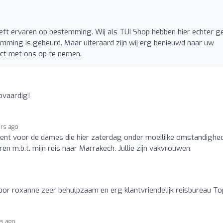
eft ervaren op bestemming. Wij als TUI Shop hebben hier echter g
mming is gebeurd. Maar uiteraard zijn wij erg benieuwd naar uw
act met ons op te nemen.
pvaardig!
ars ago
ent voor de dames die hier zaterdag onder moeilijke omstandighe
en m.b.t. mijn reis naar Marrakech. Jullie zijn vakvrouwen.
o
r roxanne zeer behulpzaam en erg klantvriendelijk reisbureau Top
rs ago