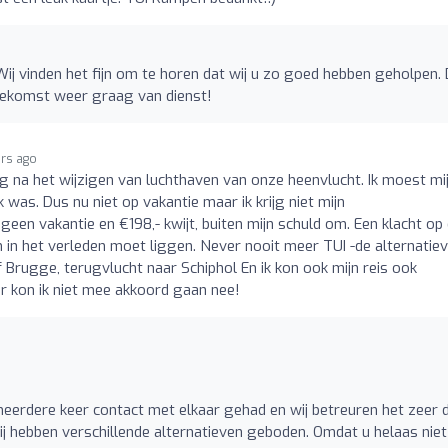
 Wij vinden het fijn om te horen dat wij u zo goed hebben geholpen. 
 toekomst weer graag van dienst!
ars ago
ng na het wijzigen van luchthaven van onze heenvlucht. Ik moest mi
was. Dus nu niet op vakantie maar ik krijg niet mijn
een vakantie en €198,- kwijt, buiten mijn schuld om. Een klacht op
um in het verleden moet liggen. Never nooit meer TUI -de alternatie
Brugge, terugvlucht naar Schiphol En ik kon ook mijn reis ook
r kon ik niet mee akkoord gaan nee!
eerdere keer contact met elkaar gehad en wij betreuren het zeer 
 hebben verschillende alternatieven geboden. Omdat u helaas niet