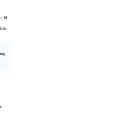
t bij
lukt.
raag
n.