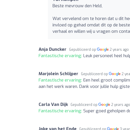
Beste mevrouw den Held,
Wat vervelend om te horen dat u dit he
invloed op gehad omdat dit op de beste
verhaal en willen wij u vragen om cont
Anja Duncker
Gepubliceerd op
2 years ago
Fantastische ervaring:
Leuk personeel heel hul
Marjolein Schlijper
Gepubliceerd op
2 ye
Fantastische ervaring:
Een heel groot complim
aan het werk waren. Dank voor jullie hulp gister
Carla Van Dijk
Gepubliceerd op
2 years ag
Fantastische ervaring:
Super goed geholpen doo
Joke van het Ende
Gepubliceerd op
3 yea