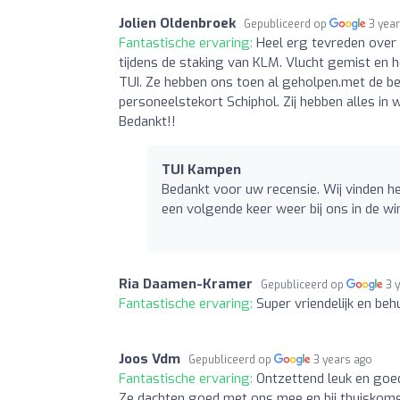
Jolien Oldenbroek
Gepubliceerd op
3 yea
Fantastische ervaring:
Heel erg tevreden over
tijdens de staking van KLM. Vlucht gemist en h
TUI. Ze hebben ons toen al geholpen.met de bes
personeelstekort Schiphol. Zij hebben alles in 
Bedankt!!
TUI Kampen
Bedankt voor uw recensie. Wij vinden he
een volgende keer weer bij ons in de wi
Ria Daamen-Kramer
Gepubliceerd op
3 
Fantastische ervaring:
Super vriendelijk en beh
Joos Vdm
Gepubliceerd op
3 years ago
Fantastische ervaring:
Ontzettend leuk en goe
Ze dachten goed met ons mee en bij thuiskomst