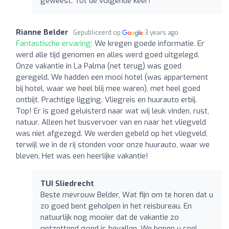
geweest. Tot de volgende keer!
Rianne Belder
Gepubliceerd op
3 years ago
Fantastische ervaring:
We kregen goede informatie. Er
werd alle tijd genomen en alles werd goed uitgelegd.
Onze vakantie in La Palma (net terug) was goed
geregeld. We hadden een mooi hotel (was appartement
bij hotel, waar we heel blij mee waren), met heel goed
ontbijt. Prachtige ligging. Vliegreis en huurauto erbij.
Top! Er is goed geluisterd naar wat wij leuk vinden, rust,
natuur. Alleen het busvervoer van en naar het vliegveld
was niet afgezegd. We werden gebeld op het vliegveld,
terwijl we in de rij stonden voor onze huurauto, waar we
bleven. Het was een heerlijke vakantie!
TUI Sliedrecht
Beste mevrouw Belder, Wat fijn om te horen dat u
zo goed bent geholpen in het reisbureau. En
natuurlijk nog mooier dat de vakantie zo
ontzettend goed is bevallen. We hopen u snel