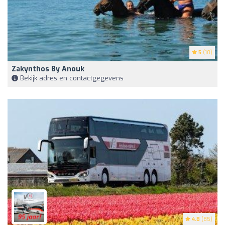
5
(10)
Zakynthos By Anouk
Bekijk adres en contactgegevens
4.8
(85)