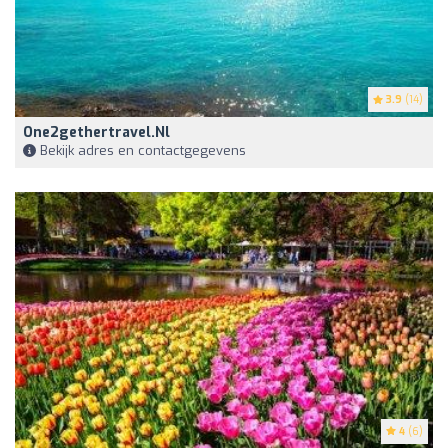
3.9
(14)
One2gethertravel.nl
Bekijk adres en contactgegevens
4
(6)