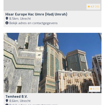
4.7
(14)
Hisar Europe Hac Umre (Hadj Umrah)
8,5km, Utrecht
Bekijk adres en contactgegevens
5
(71)
Temheed B.V.
8,6km, Utrecht