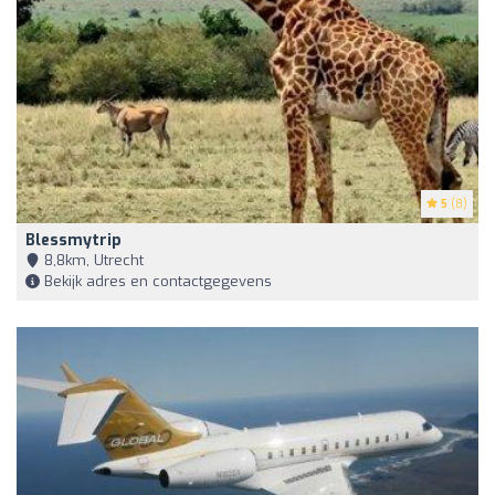
5
(8)
Blessmytrip
8,8km, Utrecht
Bekijk adres en contactgegevens