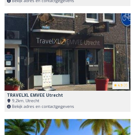
Bekijk adres en contactgegevens
4.9
(7)
TRAVELXL EMVEE Utrecht
9,2km, Utrecht
Bekijk adres en contactgegevens