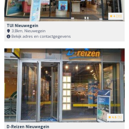
4
(33)
TUI Nieuwegein
3,8km, Nieuwegein
Bekijk adres en contactgegevens
4.6
(5)
D-Reizen Nieuwegein