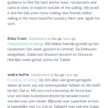
guidance to find the best anchor bays, restaurants and
cultural sites to explore outside of the sailing. We loved
it and the kids even more making new friends whilst
sailing in the most beautiful scenery. Next year again for
sure.
Elias Crum
Gepubliceerd op
1 year ago
Fantastische ervaring:
Wij hebben heerlijk gezeild op het
IJsselmeet. Een week, gestart in Lemmer. Oa Enkhuizen
aangedaan, Zuiderzee Museum bezocht en Stavoren.
Heerlijke week gehad, prima via Tubber.
andre hofte
Gepubliceerd op
1 year ago
Positieve ervaring:
Op zich alles wel goed geregeld,
alleen de boot zou een buitenspeaker hebben en die heeft
hij niet. Dat er 100 euro extra bovenop de forse huur
voor een klein buitenboordmotortje betaald moest
worden was ook minder. Bijbootje was superklein en kon
je nauwelijks met z´n 2`en in. Zeiljacht was ook erg traag.