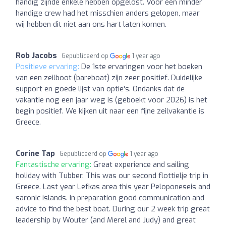
handig zijnde enkele hebben opgelost. Voor een minder
handige crew had het misschien anders gelopen, maar
wij hebben dit niet aan ons hart laten komen.
Rob Jacobs
Gepubliceerd op
1 year ago
Positieve ervaring:
De 1ste ervaringen voor het boeken
van een zeilboot (bareboat) zijn zeer positief. Duidelijke
support en goede lijst van optie's. Ondanks dat de
vakantie nog een jaar weg is (geboekt voor 2026) is het
begin positief. We kijken uit naar een fijne zeilvakantie is
Greece.
Corine Tap
Gepubliceerd op
1 year ago
Fantastische ervaring:
Great experience and sailing
holiday with Tubber. This was our second flottielje trip in
Greece. Last year Lefkas area this year Peloponeseis and
saronic islands. In preparation good communication and
advice to find the best boat. During our 2 week trip great
leadership by Wouter (and Merel and Judy) and great