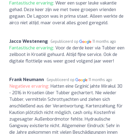
Fantastische ervaring:
Weer een super leuke vakantie
gehad. Deze keer zijn we met twee groepen vrienden
gegaan. De Lagoon was in prima staat. Alleen werkte de
airco niet altijd, maar overal alles goed geregeld.
Jacco Westeneng
Gepubliceerd op
11 months ago
Fantastische ervaring:
Voor de derde keer via Tubber een
zeilboot in Kroatië gehuurd. Altijd fijne service. Ook de
digitale flottielje was weer goed volgend jaar weer!
Frank Neumann
Gepubliceerd op
11 months ago
Negatieve ervaring:
Hatten eine Grginić jahte Mirakul 30
- 2016 in Kroatien über Tubber gechartert. Nie wieder
Tubber, vermitteln Schrottyachten und ziehen sich
anschließend aus der Verantwortung. Kartenzahlung für
Kaution plötzlich nicht möglich, cash only. Kostenfrei
zugesagter Außenbordmotor fehlte. Hydraulische
Gangway existierte nicht. Allgemeiner Eindruck: Sehr in
die Jahre gekommen mit vielen Beschädigungen innen