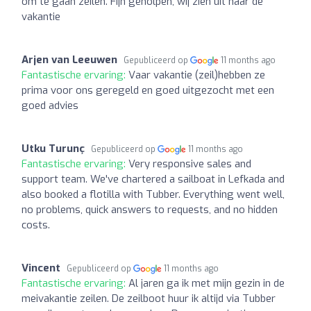
om te gaan zeilen. Fijn geholpen, wij zien uit naar de
vakantie
Arjen van Leeuwen
Gepubliceerd op
11 months ago
Fantastische ervaring:
Vaar vakantie (zeil)hebben ze
prima voor ons geregeld en goed uitgezocht met een
goed advies
Utku Turunç
Gepubliceerd op
11 months ago
Fantastische ervaring:
Very responsive sales and
support team. We've chartered a sailboat in Lefkada and
also booked a flotilla with Tubber. Everything went well,
no problems, quick answers to requests, and no hidden
costs.
Vincent
Gepubliceerd op
11 months ago
Fantastische ervaring:
Al jaren ga ik met mijn gezin in de
meivakantie zeilen. De zeilboot huur ik altijd via Tubber