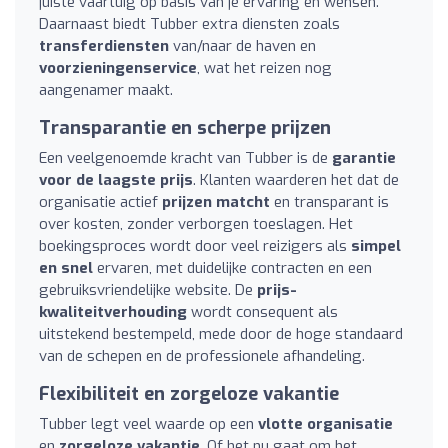
juiste vaartuig op basis van je ervaring en wensen.
Daarnaast biedt Tubber extra diensten zoals
transferdiensten
van/naar de haven en
voorzieningenservice
, wat het reizen nog
aangenamer maakt.
Transparantie en scherpe prijzen
Een veelgenoemde kracht van Tubber is de
garantie
voor de laagste prijs
. Klanten waarderen het dat de
organisatie actief
prijzen matcht
en transparant is
over kosten, zonder verborgen toeslagen. Het
boekingsproces wordt door veel reizigers als
simpel
en snel
ervaren, met duidelijke contracten en een
gebruiksvriendelijke website. De
prijs-
kwaliteitverhouding
wordt consequent als
uitstekend bestempeld, mede door de hoge standaard
van de schepen en de professionele afhandeling.
Flexibiliteit en zorgeloze vakantie
Tubber legt veel waarde op een
vlotte organisatie
en
zorgeloze vakantie
. Of het nu gaat om het