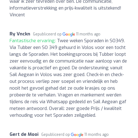
waar ik zeer tevreden over ben. De communicatie,
informatieverstrekking en prijs-kwaliteit is uitstekend!
Vincent
Ry Vnckn
Gepubliceerd op
11 months ago
Fantastische ervaring:
Twee weken Sporaden in SO349.
Via Tubber een SO 349 gehuurd in Volos voor een tocht
langs de Sporaden. Het boekingsproces bij Tubber loopt
zeer eenvoudig en de communicatie naar aanloop van de
vakantie is proactief en goed. De ondersteuning vanuit
Sail Aegean in Volos was zeer goed. Check-in en check-
out process verliep zeer soepel en vriendelijk en heb
nooit het gevoel gehad dat ze oude krasjes op ons
probeerde te verhalen. Vragen en mankement werden
tijdens de reis via Whatsapp gedeeld en Sail Aegean gaf
meteen antwoord. Overall: zeer goede Prijs / kwaliteit
verhouding voor het Sporaden zeilgebied.
Gert de Mooi
Gepubliceerd op
11 months ago