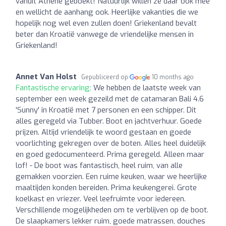
vanuit Athene geboekt! Natuurlijk willen ze daar ook mee
en wellicht de aanhang ook. Heerlijke vakanties die we
hopelijk nog wel even zullen doen! Griekenland bevalt
beter dan Kroatië vanwege de vriendelijke mensen in
Griekenland!
Annet Van Holst
Gepubliceerd op
10 months ago
Fantastische ervaring:
We hebben de laatste week van
september een week gezeild met de catamaran Bali 4.6
'Sunny' in Kroatië met 7 personen en een schipper. Dit
alles geregeld via Tubber. Boot en jachtverhuur. Goede
prijzen. Altijd vriendelijk te woord gestaan en goede
voorlichting gekregen over de boten. Alles heel duidelijk
en goed gedocumenteerd. Prima geregeld. Alleen maar
lof! - De boot was fantastisch, heel ruim, van alle
gemakken voorzien. Een ruime keuken, waar we heerlijke
maaltijden konden bereiden. Prima keukengerei. Grote
koelkast en vriezer. Veel leefruimte voor iedereen.
Verschillende mogelijkheden om te verblijven op de boot.
De slaapkamers lekker ruim, goede matrassen, douches