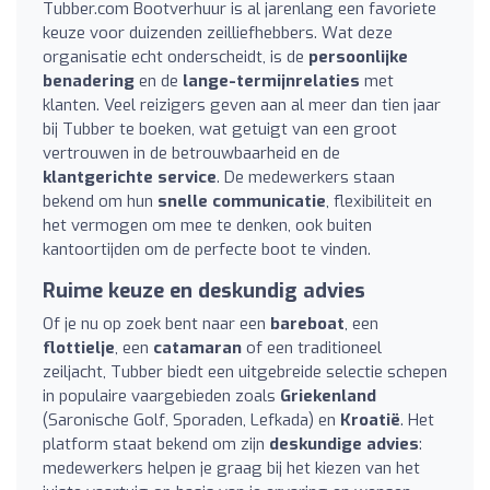
Tubber.com Bootverhuur is al jarenlang een favoriete
keuze voor duizenden zeilliefhebbers. Wat deze
organisatie echt onderscheidt, is de
persoonlijke
benadering
en de
lange-termijnrelaties
met
klanten. Veel reizigers geven aan al meer dan tien jaar
bij Tubber te boeken, wat getuigt van een groot
vertrouwen in de betrouwbaarheid en de
klantgerichte service
. De medewerkers staan
bekend om hun
snelle communicatie
, flexibiliteit en
het vermogen om mee te denken, ook buiten
kantoortijden om de perfecte boot te vinden.
Ruime keuze en deskundig advies
Of je nu op zoek bent naar een
bareboat
, een
flottielje
, een
catamaran
of een traditioneel
zeiljacht, Tubber biedt een uitgebreide selectie schepen
in populaire vaargebieden zoals
Griekenland
(Saronische Golf, Sporaden, Lefkada) en
Kroatië
. Het
platform staat bekend om zijn
deskundige advies
:
medewerkers helpen je graag bij het kiezen van het