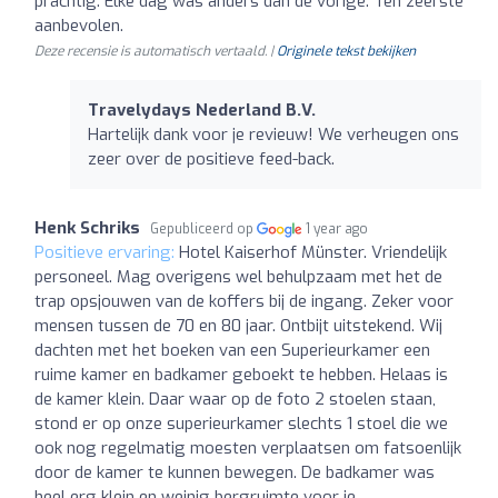
prachtig. Elke dag was anders dan de vorige. Ten zeerste
aanbevolen.
Deze recensie is automatisch vertaald. |
Originele tekst bekijken
Travelydays Nederland B.V.
Hartelijk dank voor je revieuw! We verheugen ons
zeer over de positieve feed-back.
Henk Schriks
Gepubliceerd op
1 year ago
Positieve ervaring:
Hotel Kaiserhof Münster. Vriendelijk
personeel. Mag overigens wel behulpzaam met het de
trap opsjouwen van de koffers bij de ingang. Zeker voor
mensen tussen de 70 en 80 jaar. Ontbijt uitstekend. Wij
dachten met het boeken van een Superieurkamer een
ruime kamer en badkamer geboekt te hebben. Helaas is
de kamer klein. Daar waar op de foto 2 stoelen staan,
stond er op onze superieurkamer slechts 1 stoel die we
ook nog regelmatig moesten verplaatsen om fatsoenlijk
door de kamer te kunnen bewegen. De badkamer was
heel erg klein en weinig bergruimte voor je