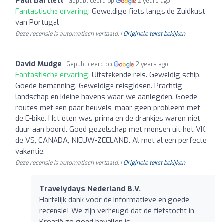
Paul Bartlett
Gepubliceerd op
2 years ago
Fantastische ervaring:
Geweldige fiets langs de Zuidkust
van Portugal
Deze recensie is automatisch vertaald. |
Originele tekst bekijken
David Mudge
Gepubliceerd op
2 years ago
Fantastische ervaring:
Uitstekende reis. Geweldig schip.
Goede bemanning. Geweldige reisgidsen. Prachtig
landschap en kleine havens waar we aanlegden. Goede
routes met een paar heuvels, maar geen probleem met
de E-bike. Het eten was prima en de drankjes waren niet
duur aan boord. Goed gezelschap met mensen uit het VK,
de VS, CANADA, NIEUW-ZEELAND. Al met al een perfecte
vakantie.
Deze recensie is automatisch vertaald. |
Originele tekst bekijken
Travelydays Nederland B.V.
Hartelijk dank voor de informatieve en goede
recensie! We zijn verheugd dat de fietstocht in
Kroatië zo goed bevallen is.