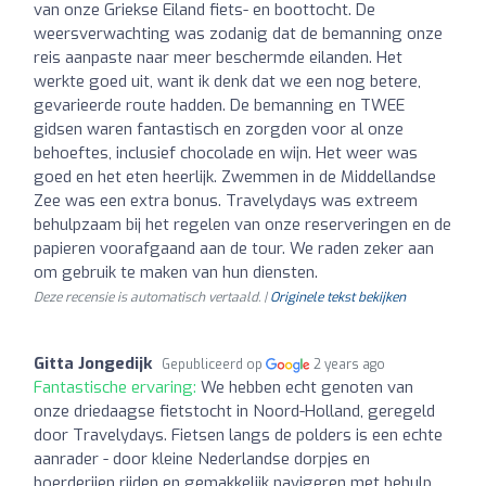
van onze Griekse Eiland fiets- en boottocht. De
weersverwachting was zodanig dat de bemanning onze
reis aanpaste naar meer beschermde eilanden. Het
werkte goed uit, want ik denk dat we een nog betere,
gevarieerde route hadden. De bemanning en TWEE
gidsen waren fantastisch en zorgden voor al onze
behoeftes, inclusief chocolade en wijn. Het weer was
goed en het eten heerlijk. Zwemmen in de Middellandse
Zee was een extra bonus. Travelydays was extreem
behulpzaam bij het regelen van onze reserveringen en de
papieren voorafgaand aan de tour. We raden zeker aan
om gebruik te maken van hun diensten.
Deze recensie is automatisch vertaald. |
Originele tekst bekijken
Gitta Jongedijk
Gepubliceerd op
2 years ago
Fantastische ervaring:
We hebben echt genoten van
onze driedaagse fietstocht in Noord-Holland, geregeld
door Travelydays. Fietsen langs de polders is een echte
aanrader - door kleine Nederlandse dorpjes en
boerderijen rijden en gemakkelijk navigeren met behulp