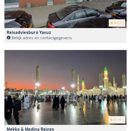
4.3
(6)
Reisadviesburo Yavuz
Bekijk adres en contactgegevens
5
(146)
Mekka & Medina Reizen