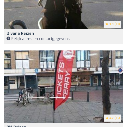
3.9
(10)
Divana Reizen
Bekijk adres en contactgegevens
4.7
(15)