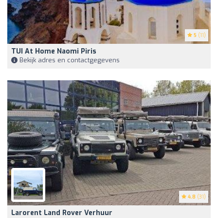
5
(11)
TUI At Home Naomi Piris
Bekijk adres en contactgegevens
4.8
(31)
Larorent Land Rover Verhuur