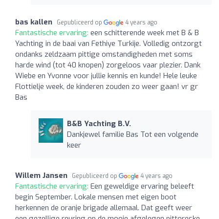
bas kallen
Gepubliceerd op
4 years ago
Fantastische ervaring:
een schitterende week met B & B
Yachting in de baai van Fethiye Turkije. Volledig ontzorgt
ondanks zeldzaam pittige omstandigheden met soms
harde wind (tot 40 knopen) zorgeloos vaar plezier. Dank
Wiebe en Yvonne voor jullie kennis en kunde! Hele leuke
Flottielje week, de kinderen zouden zo weer gaan! vr gr
Bas
B&B Yachting B.V.
Dankjewel familie Bas Tot een volgende
keer
Willem Jansen
Gepubliceerd op
4 years ago
Fantastische ervaring:
Een geweldige ervaring beleeft
begin September. Lokale mensen met eigen boot
herkennen de oranje brigade allemaal. Dat geeft weer
een gezellige reuring op de mooie afgelegen pittoreske