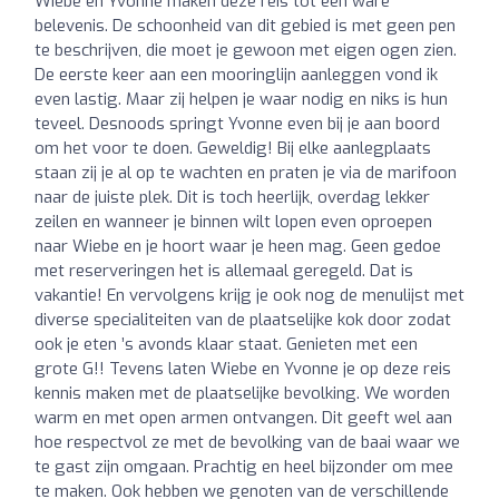
Wiebe en Yvonne maken deze reis tot een ware
belevenis. De schoonheid van dit gebied is met geen pen
te beschrijven, die moet je gewoon met eigen ogen zien.
De eerste keer aan een mooringlijn aanleggen vond ik
even lastig. Maar zij helpen je waar nodig en niks is hun
teveel. Desnoods springt Yvonne even bij je aan boord
om het voor te doen. Geweldig! Bij elke aanlegplaats
staan zij je al op te wachten en praten je via de marifoon
naar de juiste plek. Dit is toch heerlijk, overdag lekker
zeilen en wanneer je binnen wilt lopen even oproepen
naar Wiebe en je hoort waar je heen mag. Geen gedoe
met reserveringen het is allemaal geregeld. Dat is
vakantie! En vervolgens krijg je ook nog de menulijst met
diverse specialiteiten van de plaatselijke kok door zodat
ook je eten ’s avonds klaar staat. Genieten met een
grote G!! Tevens laten Wiebe en Yvonne je op deze reis
kennis maken met de plaatselijke bevolking. We worden
warm en met open armen ontvangen. Dit geeft wel aan
hoe respectvol ze met de bevolking van de baai waar we
te gast zijn omgaan. Prachtig en heel bijzonder om mee
te maken. Ook hebben we genoten van de verschillende