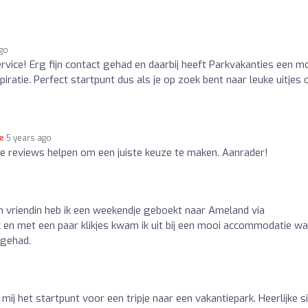
ago
ice! Erg fijn contact gehad en daarbij heeft Parkvakanties een m
piratie. Perfect startpunt dus als je op zoek bent naar leuke uitjes 
5 years ago
de reviews helpen om een juiste keuze te maken. Aanrader!
n vriendin heb ik een weekendje geboekt naar Ameland via
jk en met een paar klikjes kwam ik uit bij een mooi accommodatie w
 gehad.
 mij het startpunt voor een tripje naar een vakantiepark. Heerlijke s