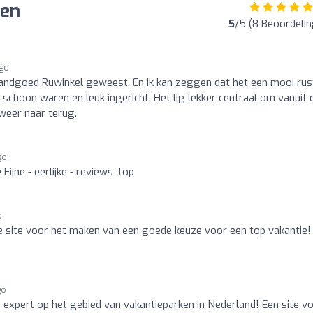
gen
5
/5 (8 Beoordeli
ago
Landgoed Ruwinkel geweest. En ik kan zeggen dat het een mooi rus
choon waren en leuk ingericht. Het lig lekker centraal om vanuit 
 weer naar terug.
go
 Fijne - eerlijke - reviews Top
o
ijke site voor het maken van een goede keuze voor een top vakantie!
go
é expert op het gebied van vakantieparken in Nederland! Een site vo