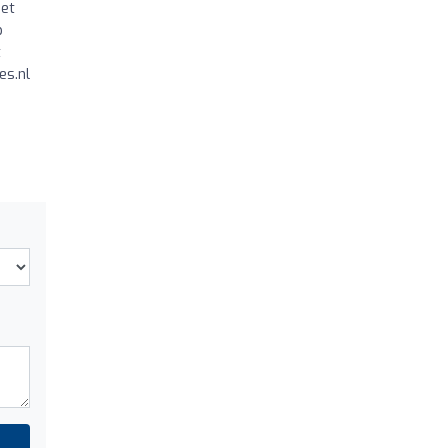
met
p
t
es.nl