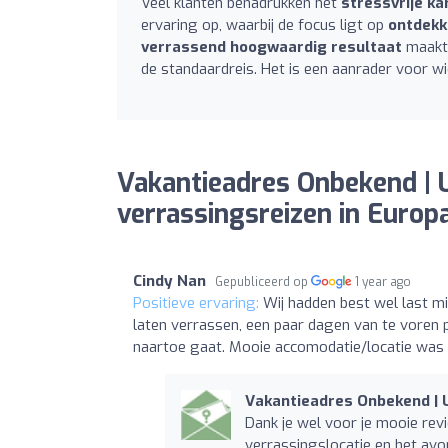
Veel klanten benadrukken het
stressvrije ka
ervaring op, waarbij de focus ligt op
ontdekk
verrassend hoogwaardig resultaat
maakt 
de standaardreis. Het is een aanrader voor wi
Vakantieadres Onbekend | 
verrassingsreizen in Europ
Cindy Nan
Gepubliceerd op
1 year ago
Positieve ervaring:
Wij hadden best wel last m
laten verrassen, een paar dagen van te voren po
naartoe gaat. Mooie accomodatie/locatie was 
Vakantieadres Onbekend | U
Dank je wel voor je mooie revi
verrassingslocatie en het avo