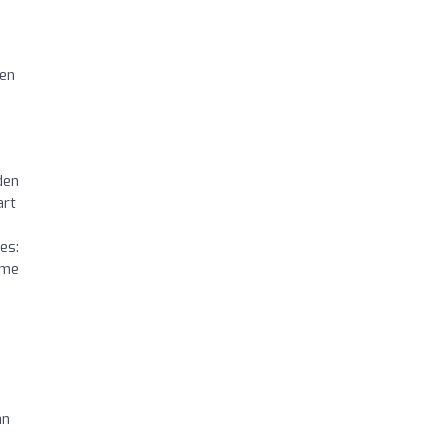
Een
den
art
es:
 me
an