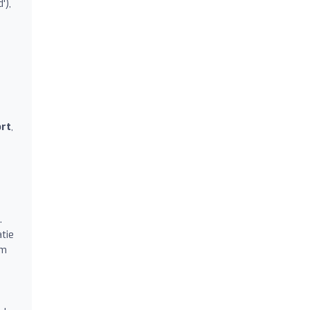
'),
rt
,
.
tie
om