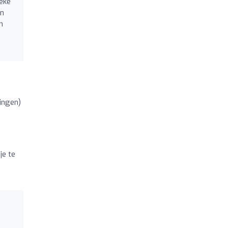
ieke
n
n
ingen)
je te