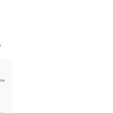
s
tie