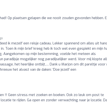
ehad! Op plaatsen gelapen die we nooit zouden gevonden hebben. 
ago
deed ik mezelf een reisje cadeau. Lekker spannend om alles uit han
n. Toen ik mijn brief kreeg heb ik toch wel even gespiekt en mijn h
ing. Aangekomen op mijn bestemming, voelde het meteen als
paradijsje mogelijker nog paradijselijker werd. Voor mij klopte all
assage, het heerlijke ontbijt,… Dank u Marjon om dit pareltje voor
chreeuw het alvast van de daken: ‘Doe jezelf een
o
oen !! Geen stress met zoeken en boeken. Ook zo leuk om post te
locatie te rijden. Ga open en zonder verwachting naar je locatie. D