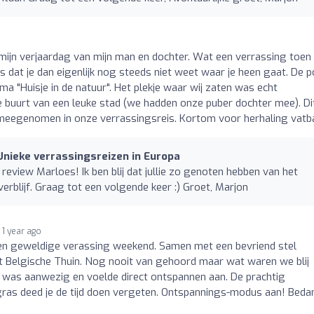
 mijn verjaardag van mijn man en dochter. Wat een verrassing toen
 is dat je dan eigenlijk nog steeds niet weet waar je heen gaat. De 
ema "Huisje in de natuur". Het plekje waar wij zaten was echt
de buurt van een leuke stad (we hadden onze puber dochter mee). Di
meegenomen in onze verrassingsreis. Kortom voor herhaling vatb
nieke verrassingsreizen in Europa
review Marloes! Ik ben blij dat jullie zo genoten hebben van het
verblijf. Graag tot een volgende keer :) Groet, Marjon
1 year ago
een geweldige verassing weekend. Samen met een bevriend stel
et Belgische Thuin. Nog nooit van gehoord maar wat waren we blij
uis was aanwezig en voelde direct ontspannen aan. De prachtig
 gras deed je de tijd doen vergeten. Ontspannings-modus aan! Beda