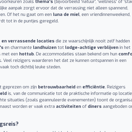
e voorkeuren zoals
thema's
(bijvoorbeeld 'natuur', 'wellness' of 'stad
jke aanpak zorgt ervoor dat de verrassing niet alleen spannend,
ben. Of het nu gaat om een
luna de miel
, een vriendinnenweekend,
dt tot in de puntjes geregeld.
 en verrassende locaties
die ze waarschijnlijk nooit zelf hadden
's
en charmante
landhuizen
tot
lodge-achtige verblijven
in het
s met een
hottub
. De accommodaties staan bekend om hun
comfo
s. Veel reizigers waarderen het dat ze kunnen ontspannen in een
aak toch dichtbij leuke steden.
t geprezen om zijn
betrouwbaarheid
en
efficiëntie
. Reizigers
geld
is, van de communicatie tot de praktische informatie op locatie
te situaties (zoals geannuleerde evenementen) toont de organisa
arnaast worden er vaak extra
activiteiten
of
diners
aangeboden 
gsreis?