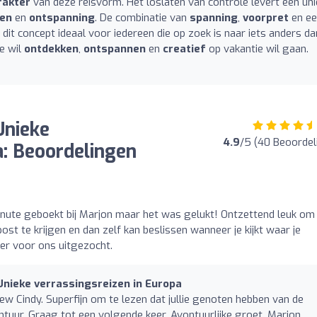
rakter
van deze reisvorm. Het loslaten van controle levert een un
en
en
ontspanning
. De combinatie van
spanning
,
voorpret
en ee
dit concept ideaal voor iedereen die op zoek is naar iets anders da
e wil
ontdekken
,
ontspannen
en
creatief
op vakantie wil gaan.
Unieke
4.9
/5 (40 Beoordel
a: Beoordelingen
inute geboekt bij Marjon maar het was gelukt! Ontzettend leuk om 
st te krijgen en dan zelf kan beslissen wanneer je kijkt waar je
er voor ons uitgezocht.
nieke verrassingsreizen in Europa
ew Cindy. Superfijn om te lezen dat jullie genoten hebben van de
ntuur. Graag tot een volgende keer, Avontuurlijke groet, Marjon