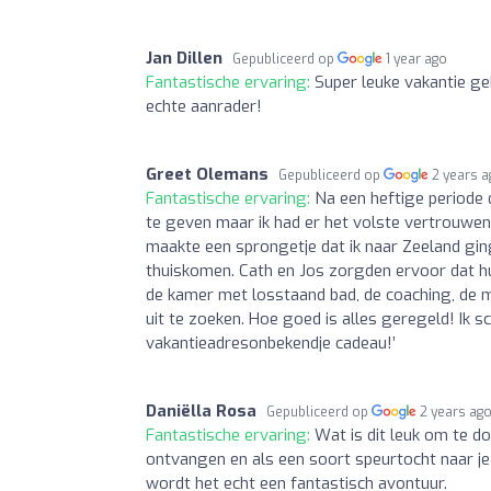
Jan Dillen
Gepubliceerd op
1 year ago
Fantastische ervaring:
Super leuke vakantie g
echte aanrader!
Greet Olemans
Gepubliceerd op
2 years 
Fantastische ervaring:
Na een heftige periode 
te geven maar ik had er het volste vertrouwen i
maakte een sprongetje dat ik naar Zeeland g
thuiskomen. Cath en Jos zorgden ervoor dat hun 
de kamer met losstaand bad, de coaching, de m
uit te zoeken. Hoe goed is alles geregeld! Ik s
vakantieadresonbekendje cadeau!’
Daniëlla Rosa
Gepubliceerd op
2 years ag
Fantastische ervaring:
Wat is dit leuk om te d
ontvangen en als een soort speurtocht naar je 
wordt het echt een fantastisch avontuur.