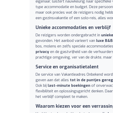
eigenaar, luistert nauwkeurig naar specifiek
type accommodatie en budget. Deze persoonli
maar ook precies wat de reizigers nodig heb
een gezinsvakantie of een solo-reis, alles wor
Unieke accommodaties en verblijf
De reizigers worden ondergebracht in
unieke
gevonden. Het aanbod varieert van
luxe B&B
bos, molens en zelfs speciale accommodatie
privacy
en de gastvrijheid van de verhuurder
prachtige omgeving, ver van de drukte, maar v
Service en organisatietalent
De service van Vakantieadres Onbekend word
geven aan dat alles
tot in de puntjes gere
Ook bij
last-minute boekingen
of onverwach
flexibiliteit en oplossingsgericht denken. Da
het verblijf compleet te maken.
Waarom kiezen voor een verrassin