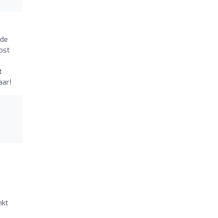
 de
post
t
aar!
nkt