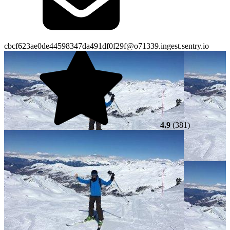
cbcf623ae0de44598347da491df0f29f@o71339.ingest.sentry.io
4.9
(381)