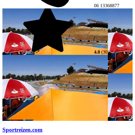
06 13368877
4.8
(30)
Sportreizen.com