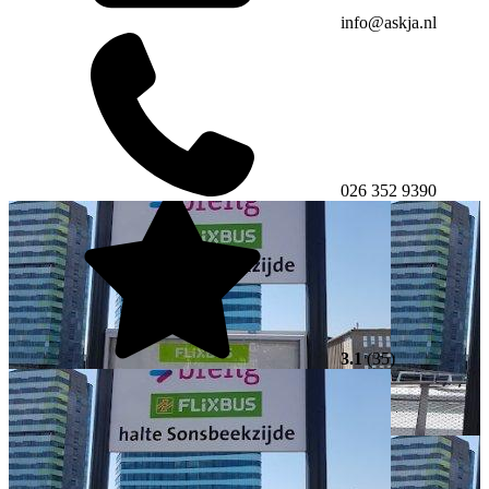
info@askja.nl
026 352 9390
3.1
(35)