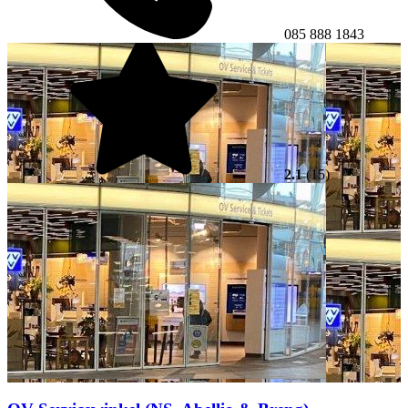
085 888 1843
2.1
(15)