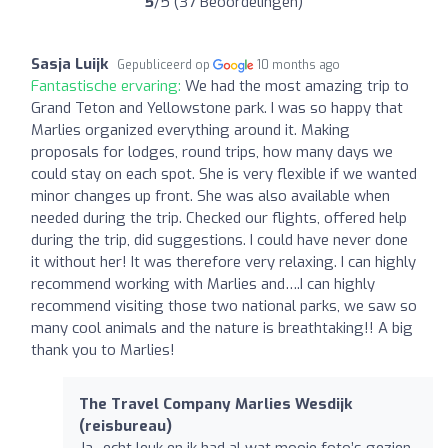
5
/5 (37 Beoordelingen)
Sasja Luijk
Gepubliceerd op
10 months ago
Fantastische ervaring:
We had the most amazing trip to
Grand Teton and Yellowstone park. I was so happy that
Marlies organized everything around it. Making
proposals for lodges, round trips, how many days we
could stay on each spot. She is very flexible if we wanted
minor changes up front. She was also available when
needed during the trip. Checked our flights, offered help
during the trip, did suggestions. I could have never done
it without her! It was therefore very relaxing. I can highly
recommend working with Marlies and….I can highly
recommend visiting those two national parks, we saw so
many cool animals and the nature is breathtaking!! A big
thank you to Marlies!
The Travel Company Marlies Wesdijk
(reisbureau)
Ja.. echt leuk en ik had al wat mooie foto’s gezien