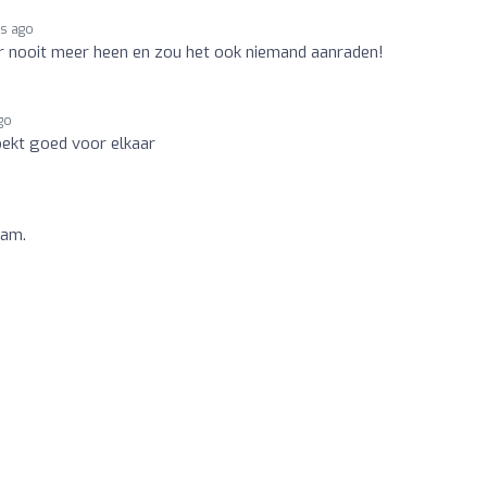
rs ago
er nooit meer heen en zou het ook niemand aanraden!
go
ekt goed voor elkaar
aam.