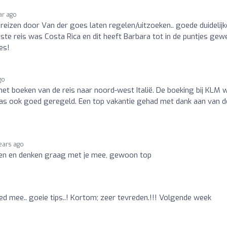
ar ago
reizen door Van der goes laten regelen/uitzoeken.. goede duidelijk
te reis was Costa Rica en dit heeft Barbara tot in de puntjes gew
es!
go
het boeken van de reis naar noord-west Italië. De boeking bij KLM 
was ook goed geregeld. Een top vakantie gehad met dank aan van d
ears ago
kken en denken graag met je mee, gewoon top
d mee.. goeie tips..! Kortom; zeer tevreden.!!! Volgende week