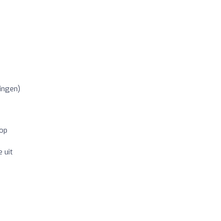
ingen)
 op
 uit