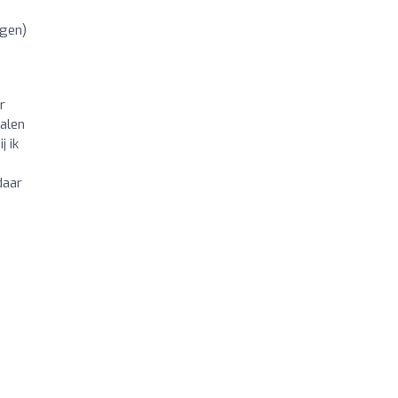
ngen)
r
halen
j ik
daar