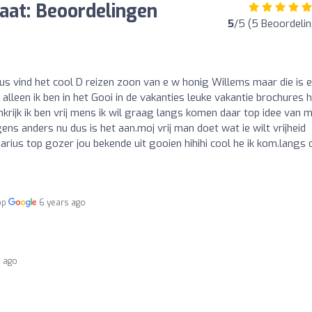
aat: Beoordelingen
5
/5 (5 Beoordeli
us vind het cool D reizen zoon van e w honig Willems maar die is e
alleen ik ben in het Gooi in de vakanties leuke vakantie brochures 
nkrijk ik ben vrij mens ik wil graag langs komen daar top idee van mi
s anders nu dus is het aan.moj vrij man doet wat ie wilt vrijheid
arius top gozer jou bekende uit gooien hihihi cool he ik kom.langs 
op
6 years ago
s ago