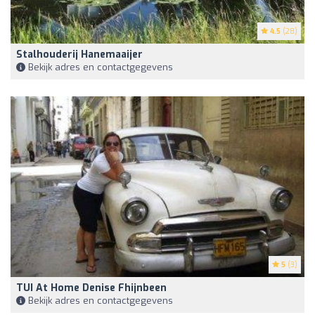
4.5
(28)
Stalhouderij Hanemaaijer
Bekijk adres en contactgegevens
5
(3)
TUI At Home Denise Fhijnbeen
Bekijk adres en contactgegevens