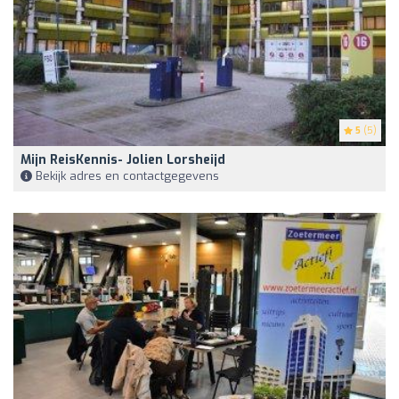
5
(5)
Mijn ReisKennis- Jolien Lorsheijd
Bekijk adres en contactgegevens