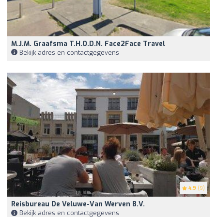
M.J.M. Graafsma T.h.o.d.n. Face2Face Travel
Bekijk adres en contactgegevens
4.9
(9)
Reisbureau De Veluwe-Van Werven B.V.
Bekijk adres en contactgegevens